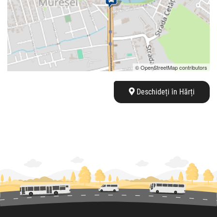
© OpenStreetMap contributors
Deschideți în Hărți