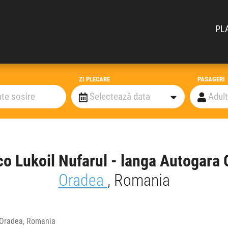
PL
ZI PLECARE
PASAGERI
o Lukoil Nufarul - langa Autogara
Oradea
, Romania
, Oradea, Romania