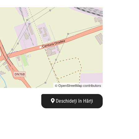
© OpenStreetMap contributors
Deschideți în Hărți