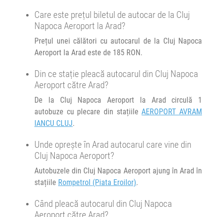
16:30
Cluj Napoca Aeroport
AEROPORT AVRAM IANCU
16:29
Arad
Rompetrol (Piata Eroilor)
Care este prețul biletul de autocar de la Cluj
CLUJ
Napoca Aeroport la Arad?
Durată:
Zile de circulație:
Minivan JetCab :
Prețul unei călători cu autocarul de la Cluj Napoca
h
min
4
59
Cluj -Timisoara-Arad
L
M
M
J
V
S
D
Aeroport la Arad este de 185 RON.
Afiseaza itinerariu
Din ce stație pleacă autocarul din Cluj Napoca
Aeroport către Arad?
21:29
Arad
Rompetrol (Piata Eroilor)
De la Cluj Napoca Aeroport la Arad circulă 1
autobuze cu plecare din stațiile
AEROPORT AVRAM
IANCU CLUJ
.
Durată:
Zile de circulație:
h
min
4
59
L
M
M
J
V
S
D
Unde oprește în Arad autocarul care vine din
Cluj Napoca Aeroport?
Autobuzele din Cluj Napoca Aeroport ajung în Arad în
stațiile
Rompetrol (Piata Eroilor)
.
Când pleacă autocarul din Cluj Napoca
Aeroport către Arad?