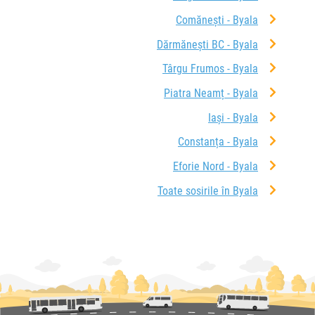
Comănești - Byala
Dărmănești BC - Byala
Târgu Frumos - Byala
Piatra Neamț - Byala
Iași - Byala
Constanța - Byala
Eforie Nord - Byala
Toate sosirile în Byala