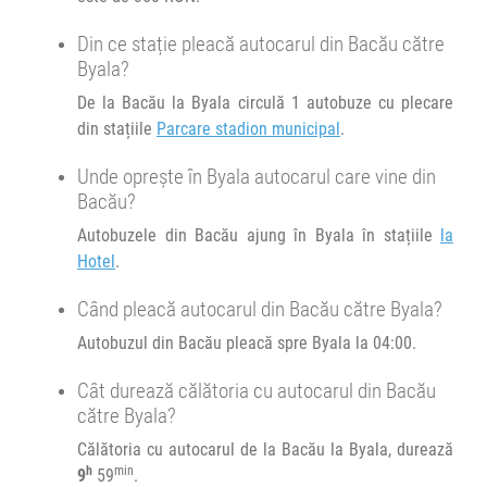
Din ce stație pleacă autocarul din Bacău către
13:59
Byala
la Hotel
Byala?
De la Bacău la Byala circulă 1 autobuze cu plecare
Durată:
Zile de circulație:
din stațiile
Parcare stadion municipal
.
h
min
9
59
L
M
M
J
V
S
D
Unde oprește în Byala autocarul care vine din
Bacău?
Autobuzele din Bacău ajung în Byala în stațiile
la
Hotel
.
Când pleacă autocarul din Bacău către Byala?
Autobuzul din Bacău pleacă spre Byala la 04:00.
Cât durează călătoria cu autocarul din Bacău
către Byala?
Călătoria cu autocarul de la Bacău la Byala, durează
h
min
9
59
.