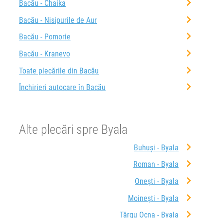
Bacău - Chaika
Bacău - Nisipurile de Aur
Bacău - Pomorie
Bacău - Kranevo
Toate plecările din Bacău
Închirieri autocare în Bacău
Alte plecări spre Byala
Buhuși - Byala
Roman - Byala
Onești - Byala
Moinești - Byala
Târgu Ocna - Byala