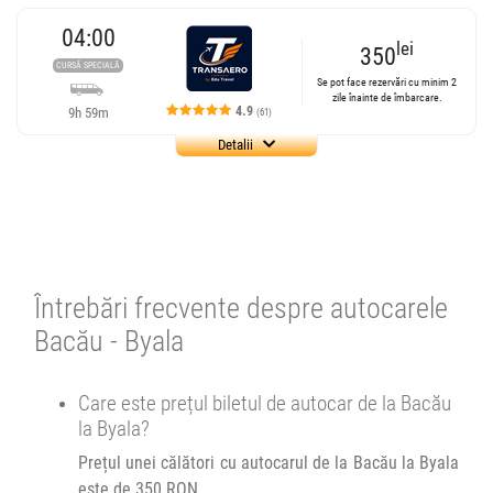
04:00
lei
350
CURSĂ SPECIALĂ
Se pot face rezervări cu minim 2
zile înainte de îmbarcare.
4.9
9h 59m
(61)
Detalii
Cursă operată de
Transaero by Edu
Travel
Transaero Investment Group SRL
4.87
61 review-uri
Întrebări frecvente despre autocarele
Se pot face rezervări cu minim 2 zile înainte de îmbarcare.
Bacău - Byala
04:00
Bacău
Parcare stadion municipal
Care este prețul biletul de autocar de la Bacău
Microbuz Transaero by Edu Travel :
la Byala?
BG
Bacau - Burgas
BG
Prețul unei călători cu autocarul de la Bacău la Byala
Afiseaza itinerariu
este de 350 RON.