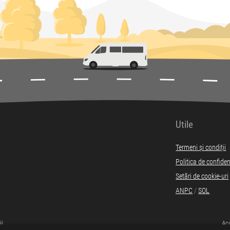
Utile
Termeni și condiții
Politica de confiden
Setări de cookie-uri
ANPC
/
SOL
ii
Acc