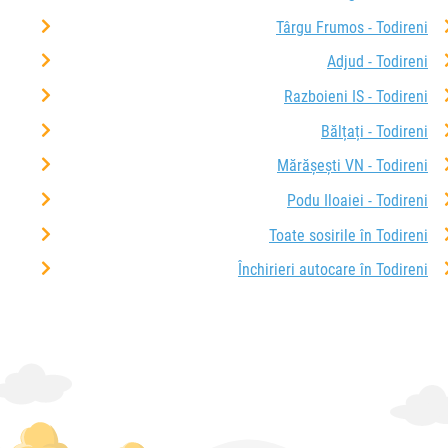
Târgu Frumos - Todireni
Adjud - Todireni
Razboieni IS - Todireni
Bălțați - Todireni
Mărășești VN - Todireni
Podu Iloaiei - Todireni
Toate sosirile în Todireni
Închirieri autocare în Todireni