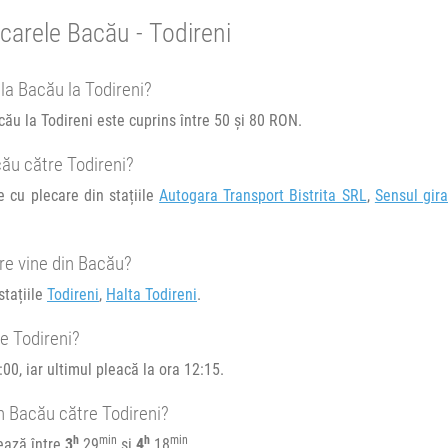
carele Bacău - Todireni
 la Bacău la Todireni?
cău la Todireni este cuprins între 50 și 80 RON.
IASI -
cău către Todireni?
e cu plecare din stațiile
Autogara Transport Bistrita SRL
,
Sensul gira
re vine din Bacău?
stațiile
Todireni
,
Halta Todireni
.
e circulație:
M
J
V
S
D
e Todireni?
00, iar ultimul pleacă la ora 12:15.
e circulație:
n Bacău către Todireni?
M
J
V
S
D
h
min
h
min
ează între
3
29
și
4
18
.