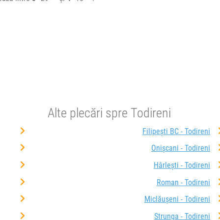
Alte plecări spre Todireni
Filipești BC - Todireni
Onișcani - Todireni
Hârlești - Todireni
Roman - Todireni
Miclăușeni - Todireni
Strunga - Todireni