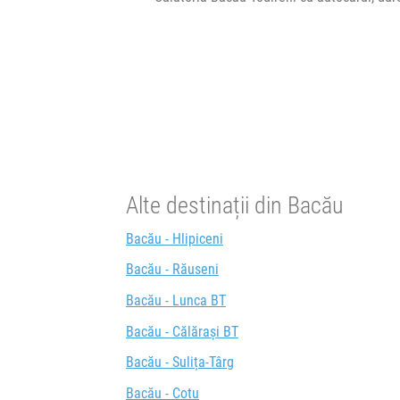
Alte destinații din Bacău
Bacău - Hlipiceni
Bacău - Răuseni
Bacău - Lunca BT
Bacău - Călărași BT
Bacău - Sulița-Târg
Bacău - Cotu