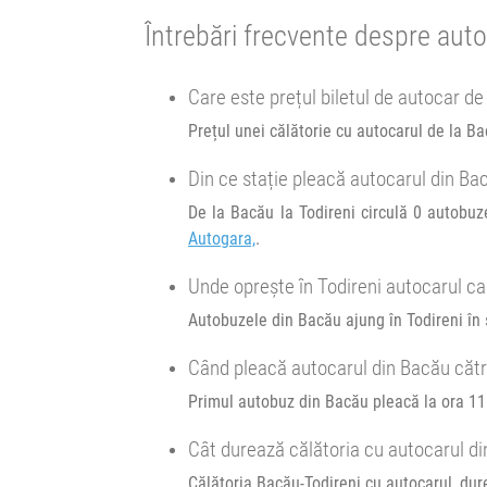
Cursă din trecut
Întrebări frecvente despre auto
Afiseaza itinerariu
12:15
Bacău
Sensul giratoriu Autogara,
Care este prețul biletul de autocar de
11:45
Roman
Autogara Ulderic Iosif SRL
Autocar Compania RVG :
Prețul unei călătorie cu autocarul de la Ba
06:30 OTOPENI > 07:15 BUCURESTI (OBOR) - 
Transbodare asigurată de operator.
SULITA
Din ce stație pleacă autocarul din Ba
12:00
Roman
Autogara Ulderic Iosif SRL
Afiseaza itinerariu
De la Bacău la Todireni circulă 0 autobuz
Autocar Hermes :
Autogara,
.
10690
Roman - Iași - Hlipiceni - Botoșani
10690
15:44
Todireni
Halta Todireni
Unde oprește în Todireni autocarul ca
Afiseaza itinerariu
Autobuzele din Bacău ajung în Todireni în 
Durată:
Zile d
h
min
3
29
L
M
Când pleacă autocarul din Bacău cătr
15:20
Todireni
Todireni
Primul autobuz din Bacău pleacă la ora 11:
Durată:
Zile d
Cât durează călătoria cu autocarul di
h
min
4
18
L
M
Călătoria Bacău-Todireni cu autocarul, dur