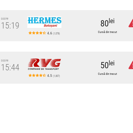
sosire
lei
80
15:19
Cursă din trecut
4.6
(1,078)
sosire
lei
50
15:44
Cursă din trecut
4.5
(1,807)
RL
bani