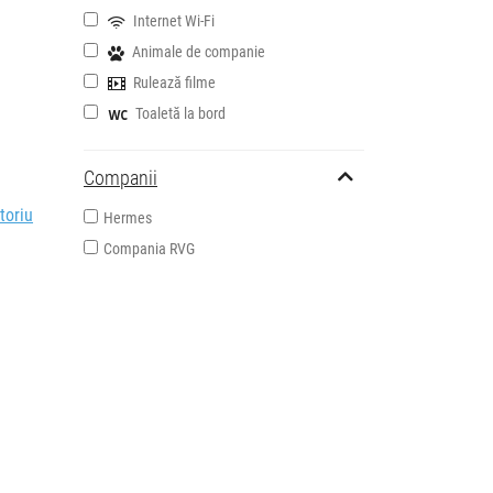
Internet Wi-Fi
Animale de companie
Rulează filme
Toaletă la bord
Companii
toriu
Hermes
Compania RVG