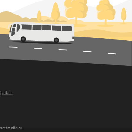
țialitate
eptăm plăți cu