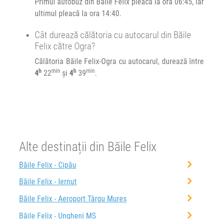
Primul autobuz din Băile Felix pleacă la ora 06:45, iar
ultimul pleacă la ora 14:40.
Cât durează călătoria cu autocarul din Băile
Felix către Ogra?
Călătoria Băile Felix-Ogra cu autocarul, durează între
h
min
h
min
4
22
și
4
39
.
Alte destinații din Băile Felix
Băile Felix - Cipău
Băile Felix - Iernut
Băile Felix - Aeroport Târgu Mureș
Băile Felix - Ungheni MS