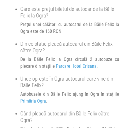
Durată:
Zile de circulație:
Minivan Trans Olteanu Tour :
Care este prețul biletul de autocar de la Băile
h
min
4
39
Oradea Cluj Brașov
L
M
M
J
V
S
D
Felix la Ogra?
Prețul unei călători cu autocarul de la Băile Felix la
Afiseaza itinerariu
Ogra este de 160 RON.
19:02
Ogra
Primăria Ogra
Din ce stație pleacă autocarul din Băile Felix
către Ogra?
Durată:
Zile de circulație:
De la Băile Felix la Ogra circulă 2 autobuze cu
h
min
4
22
L
M
M
J
V
S
D
plecare din stațiile
Parcare Hotel Crisana
.
Unde oprește în Ogra autocarul care vine din
Băile Felix?
Autobuzele din Băile Felix ajung în Ogra în stațiile
Primăria Ogra
.
Când pleacă autocarul din Băile Felix către
Ogra?