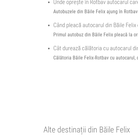
Unde oprește în Rotbav autocarul care
Durată:
Zile d
h
min
5
49
Autobuzele din Băile Felix ajung în Rotbav 
L
M
Când pleacă autocarul din Băile Felix
Primul autobuz din Băile Felix pleacă la or
Cât durează călătoria cu autocarul di
Călătoria Băile Felix-Rotbav cu autocarul,
Alte destinații din Băile Felix