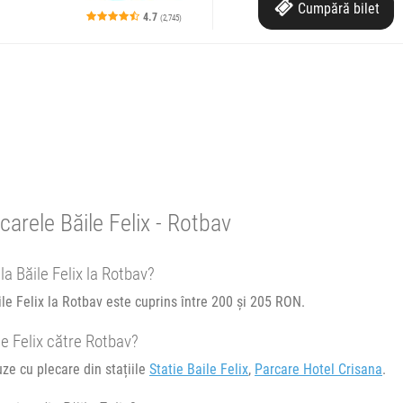
Cumpără
bilet
4.7
(2,745)
re.
e circulație:
M
J
V
S
D
re.
carele Băile Felix - Rotbav
e circulație:
la Băile Felix la Rotbav?
M
J
V
S
D
ile Felix la Rotbav este cuprins între 200 și 205 RON.
le Felix către Rotbav?
uze cu plecare din stațiile
Statie Baile Felix
,
Parcare Hotel Crisana
.