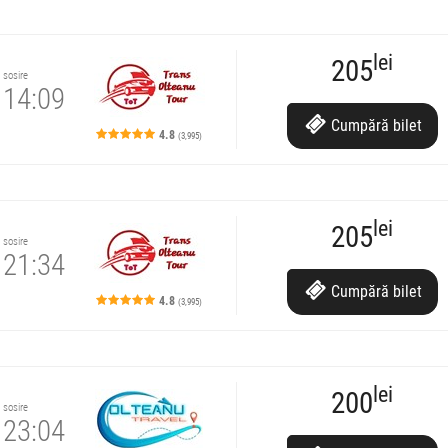
lei
205
sosire
14:09
Cumpără
bilet
4.8
(3,995)
lei
205
sosire
21:34
Cumpără
bilet
4.8
(3,995)
re.
lei
200
sosire
23:04