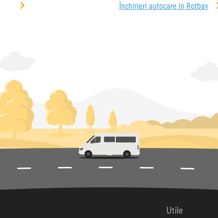
Închirieri autocare în Rotbav
Utile