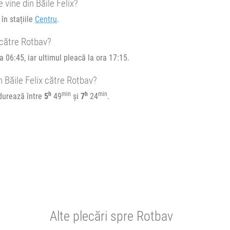
 vine din Băile Felix?
e circulație:
în stațiile
Centru
.
M
J
V
S
D
 către Rotbav?
a 06:45, iar ultimul pleacă la ora 17:15.
n Băile Felix către Rotbav?
h
min
h
min
 durează între
5
49
și
7
24
.
Alte plecări spre Rotbav