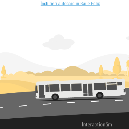
Închirieri autocare în Băile Felix
Interacționăm