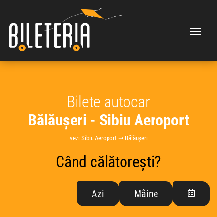
Bilete autocar
Bălăușeri - Sibiu Aeroport
vezi Sibiu Aeroport ➞ Bălăușeri
Când călătorești?
Azi
Mâine