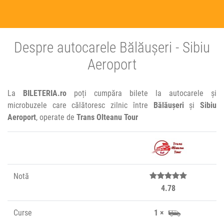
Despre autocarele Bălăușeri - Sibiu
Aeroport
La
BILETERIA.ro
poți cumpăra bilete la autocarele și
microbuzele care călătoresc zilnic între
Bălăușeri
și
Sibiu
Aeroport
, operate de
Trans Olteanu Tour
Notă
4.78
Curse
1 ×