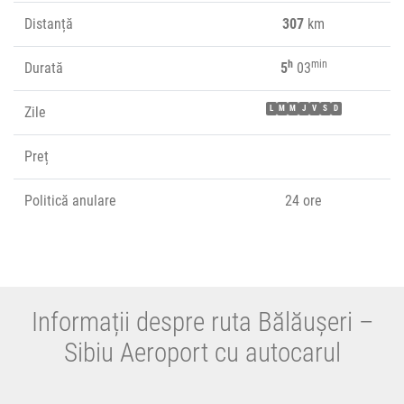
Distanță
307
km
h
min
Durată
5
03
Zile
L
M
M
J
V
S
D
Preț
Politică anulare
24 ore
Informații despre ruta Bălăușeri –
Sibiu Aeroport cu autocarul