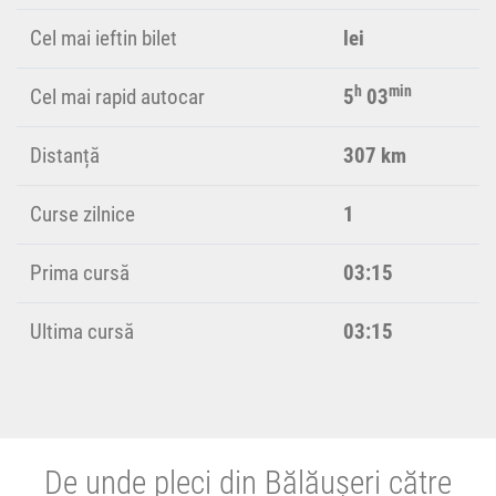
Cel mai ieftin bilet
lei
h
min
Cel mai rapid autocar
5
03
Distanță
307 km
Curse zilnice
1
Prima cursă
03:15
Ultima cursă
03:15
De unde pleci din Bălăușeri către