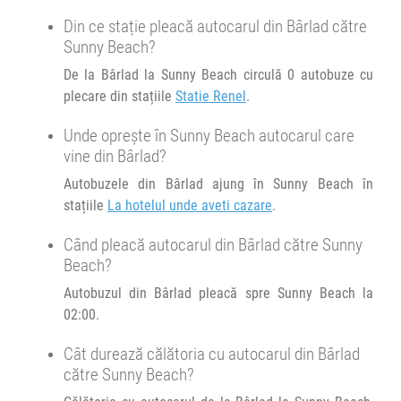
Din ce stație pleacă autocarul din Bârlad către
06:00
București
Academia Romana Militara
Sunny Beach?
Transbodare asigurată de operator.
De la Bârlad la Sunny Beach circulă 0 autobuze cu
plecare din stațiile
Statie Renel
.
06:00
București
Academia Romana Militara
Unde oprește în Sunny Beach autocarul care
Autocar Hello Holidays :
BG4-2026
Iasi - Varna
vine din Bârlad?
BG4-
Afiseaza itinerariu
2026
Autobuzele din Bârlad ajung în Sunny Beach în
stațiile
La hotelul unde aveti cazare
.
11:00
Varna
Delta Planet Mall
Când pleacă autocarul din Bârlad către Sunny
Beach?
Transbodare asigurată de operator.
Autobuzul din Bârlad pleacă spre Sunny Beach la
11:00
Varna
Delta Planet Mall
02:00.
Autocar Hello Holidays :
Cât durează călătoria cu autocarul din Bârlad
Tr BG02 2026 Varna - Pomorie
Bulgaria Sud
Tr
către Sunny Beach?
BG02