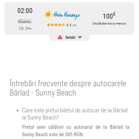
02:00
€
100
Circulă doar luni și miercuri
4.4
(47)
12h 29m
Detalii
Cursă operată de
Hello Holidays
Hello Holidays SRL
4.4
47 review-uri
Circulă doar luni și miercuri
Întrebări frecvente despre autocarele
Se pot face rezervări cu minim 23 ore înainte de îmbarcare.
Bârlad - Sunny Beach
02:00
Bârlad
Statie Renel
Care este prețul biletul de autocar de la Bârlad
la Sunny Beach?
Autocar Hello Holidays :
Tr05 2026
Vaslui - Bucuresti
Tr05
Prețul unei călători cu autocarul de la Bârlad la
Afiseaza itinerariu
2026
Sunny Beach este de 505 RON.