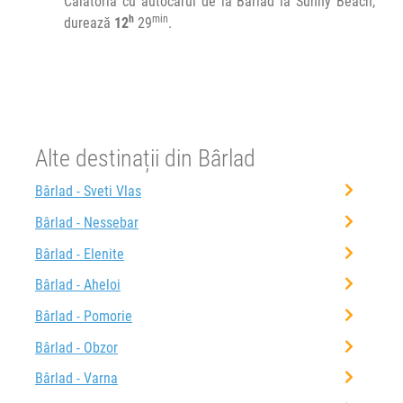
2026
Călătoria cu autocarul de la Bârlad la Sunny Beach,
Afiseaza itinerariu
h
min
Varna
durează
12
29
.
-
Pomorie
14:30
Sunny Beach
La hotelul unde aveti cazare
Durată:
Zile de circulație:
h
min
12
29
L
M
M
J
V
S
D
Alte destinații din Bârlad
Bârlad - Sveti Vlas
Bârlad - Nessebar
Bârlad - Elenite
Bârlad - Aheloi
Bârlad - Pomorie
Bârlad - Obzor
Bârlad - Varna