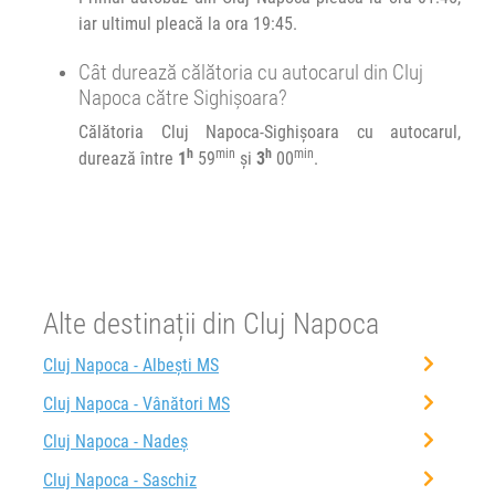
iar ultimul pleacă la ora 19:45.
Cât durează călătoria cu autocarul din Cluj
Napoca către Sighișoara?
Călătoria Cluj Napoca-Sighișoara cu autocarul,
h
min
h
min
durează între
1
59
și
3
00
.
Alte destinații din Cluj Napoca
Cluj Napoca - Albești MS
Cluj Napoca - Vânători MS
Cluj Napoca - Nadeș
Cluj Napoca - Saschiz