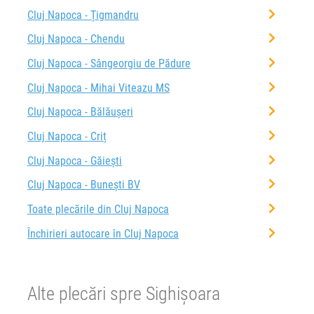
Cluj Napoca - Țigmandru
Cluj Napoca - Chendu
Cluj Napoca - Sângeorgiu de Pădure
Cluj Napoca - Mihai Viteazu MS
Cluj Napoca - Bălăușeri
Cluj Napoca - Criț
Cluj Napoca - Găieşti
Cluj Napoca - Bunești BV
Toate plecările din Cluj Napoca
Închirieri autocare în Cluj Napoca
Alte plecări spre Sighișoara