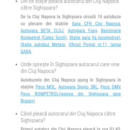
Din ce stație pleacă autocarul din Cluj Napoca
către Sighișoara?
Durată:
Zile de circulație:
De la Cluj Napoca la Sighișoara circulă 10 autobuze
h
min
2
14
L
M
M
J
V
S
D
cu plecare din stațiile
Gara CFR Cluj Napoca
,
Autogara BETA CLUJ
,
Autogara Fany
,
Benzinarie
Rompetrol (Calea Turzii)
,
Statie gara (la locomotiva)
,
Statie autobuz Meteor
,
Oficiul Poştal nr.11, langa
GARA
.
Unde oprește în Sighișoara autocarul care vine
din Cluj Napoca?
Autobuzele din Cluj Napoca ajung în Sighișoara în
stațiile
Peco MOL
,
Autogara Sigvio SRL
,
Peco OMV
,
Peco ROMPETROL(iesirea din Sighisoara spre
Brasov)
.
Când pleacă autocarul din Cluj Napoca către
Sighișoara?
Primul autobuz din Cluj Napoca pleacă la ora 01:45,