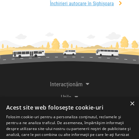
Închirieri autocare în Sighișoara
Interacționăm
Utile
×
Acest site web folosește cookie-uri
De la creatorii
Folosim cookie-uri pentru a personaliza conținutul, reclamele și
pentru a ne analiza traficul. De asemenea, împărtășim informații
despre utilizarea site-ului nostru cu partenerii noștri de publicitate și
analiză, care le pot combina cu alte informații pe care le-ați furnizat
Acceptăm plăți cu