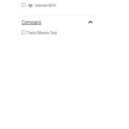
Internet Wi-Fi
Companii
Trans Olteanu Tour