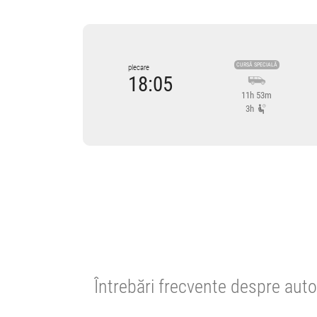
CURSĂ SPECIALĂ
plecare
18:05
11h 53m
3h
Cursă operată de
Trans Olteanu Tour
Trans Olteanu Tour SRL
4.78
4002 review-uri
Cursă din trecut
ATENTIE! Staționări de 3h pe parcursul stațiilor interme
Întrebări frecvente despre auto
Cursă din trecut