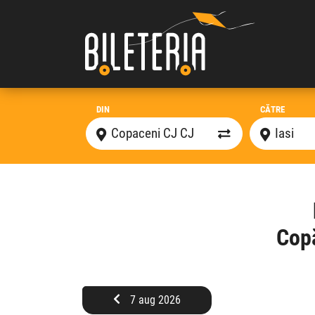
DIN
CĂTRE
Copă
7 aug 2026