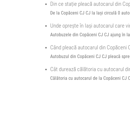
Din ce stație pleacă autocarul din Co
18:05
Copăceni CJ
Statie Autobuz DN1
De la Copăceni CJ CJ la Iași circulă 0 auto
Minivan Trans Olteanu Tour :
Oradea Cluj Brașov
Unde oprește în Iași autocarul care v
Autobuzele din Copăceni CJ CJ ajung în Iaș
Afiseaza itinerariu
Când pleacă autocarul din Copăceni C
Autobuzul din Copăceni CJ CJ pleacă spre 
21:45
Brașov
Sala sporturilor
Cât durează călătoria cu autocarul di
Transbodare asigurată de operator.
Călătoria cu autocarul de la Copăceni CJ C
00:45
Brașov
PECO OMV - GARA CFR
Autocar :
Bucuresti - Iasi (22.00)
Afiseaza itinerariu
06:00
Iași
Autogara Iasi Vest Metchim SA (