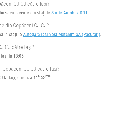
păceni CJ CJ către Iași?
buze cu plecare din stațiile
Statie Autobuz DN1
.
ine din Copăceni CJ CJ?
i în stațiile
Autogara Iasi Vest Metchim SA (Pacurari)
.
J CJ către Iași?
Iași la 18:05.
n Copăceni CJ CJ către Iași?
h
min
J la Iași, durează
11
53
.
Pacurari)