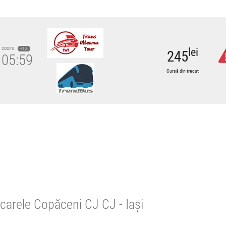
sosire
lei
+1 zi
245
05:59
Cursă din trecut
diare.
carele Copăceni CJ CJ - Iași