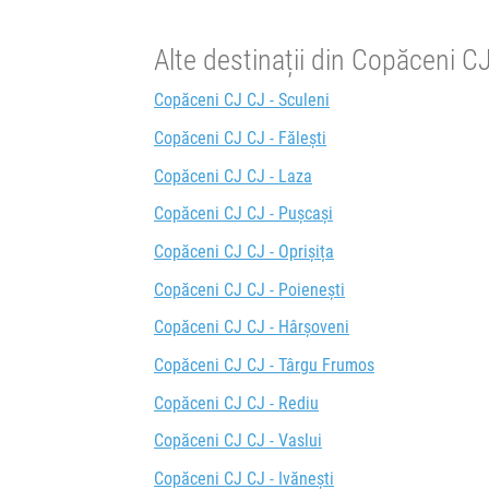
Durată:
Zile d
h
min
11
53
Alte destinații din Copăceni C
L
M
Copăceni CJ CJ - Sculeni
Copăceni CJ CJ - Fălești
Copăceni CJ CJ - Laza
Copăceni CJ CJ - Pușcași
Copăceni CJ CJ - Oprișița
Copăceni CJ CJ - Poienești
Copăceni CJ CJ - Hârșoveni
Copăceni CJ CJ - Târgu Frumos
Copăceni CJ CJ - Rediu
Copăceni CJ CJ - Vaslui
Copăceni CJ CJ - Ivănești