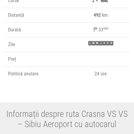
Curse
2 ×
Distanță
492
km
h
min
Durată
7
33
Zile
L
M
M
J
V
S
D
Preț
Politică anulare
24 ore
Informații despre ruta Crasna VS VS
– Sibiu Aeroport cu autocarul