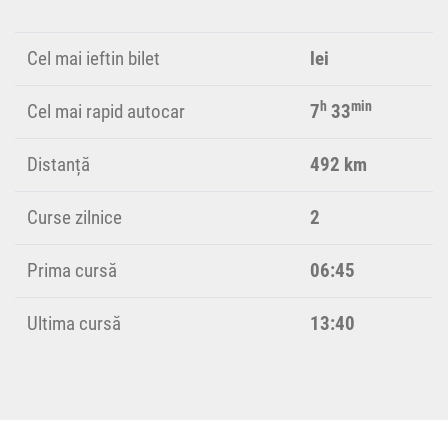
Cel mai ieftin bilet
lei
h
min
Cel mai rapid autocar
7
33
Distanță
492 km
Curse zilnice
2
Prima cursă
06:45
Ultima cursă
13:40