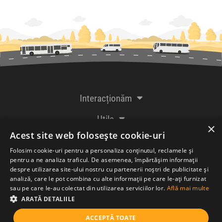
Interacționăm
Utile
×
Acest site web folosește cookie-uri
De la creatorii
Folosim cookie-uri pentru a personaliza conținutul, reclamele și
pentru a ne analiza traficul. De asemenea, împărtășim informații
despre utilizarea site-ului nostru cu partenerii noștri de publicitate și
analiză, care le pot combina cu alte informații pe care le-ați furnizat
Acceptăm plăți cu
sau pe care le-au colectat din utilizarea serviciilor lor.
Află mai multe
ARATĂ DETALIILE
ACCEPTĂ TOATE