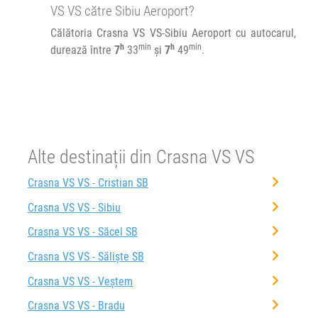
VS VS către Sibiu Aeroport?
Durată:
Zile de circulație:
Călătoria Crasna VS VS-Sibiu Aeroport cu autocarul,
h
min
7
49
L
M
M
J
V
S
D
h
min
h
min
durează între
7
33
și
7
49
.
Alte destinații din Crasna VS VS
Crasna VS VS - Cristian SB
Crasna VS VS - Sibiu
Crasna VS VS - Săcel SB
Crasna VS VS - Săliște SB
Crasna VS VS - Veștem
Crasna VS VS - Bradu