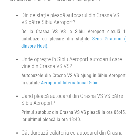
Minivan Trans Olteanu Tour :
12:00
Brașov
Sala sporturilor
Din ce stație pleacă autocarul din Crasna VS
Huși Vaslui Brașov
VS către Sibiu Aeroport?
Transbodare asigurată de operator.
De la Crasna VS VS la Sibiu Aeroport circulă 1
12:10
Brașov
Sala sporturilor
Afiseaza itinerariu
autobuze cu plecare din stațiile
Sens Giratoriu (
dinspre Husi)
.
Minivan Trans Olteanu Tour :
02bis
Brașov Timișoara
18:35
Brașov
Sala sporturilor
02bis
Unde oprește în Sibiu Aeroport autocarul care
Transbodare asigurată de operator.
vine din Crasna VS VS?
Afiseaza itinerariu
19:30
Brașov
Sala sporturilor
Autobuzele din Crasna VS VS ajung în Sibiu Aeroport
în stațiile
Aeroportul International Sibiu
.
Minivan Trans Olteanu Tour :
14:20
Sibiu Aeroport
Aeroportul International Sibiu
02bis
Brașov Timișoara
02bis
Când pleacă autocarul din Crasna VS VS către
Sibiu Aeroport?
Durată:
Zile de circulație:
h
min
Afiseaza itinerariu
7
33
Primul autobuz din Crasna VS VS pleacă la ora 06:45,
L
M
M
J
V
S
D
iar ultimul pleacă la ora 13:40.
21:30
Sibiu Aeroport
Aeroportul International Sibiu
Cât durează călătoria cu autocarul din Crasna