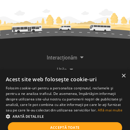
Interacționăm
Utile
×
Acest site web folosește cookie-uri
De la creatorii
Folosim cookie-uri pentru a personaliza conținutul, reclamele și
pentru a ne analiza traficul. De asemenea, împărtășim informații
despre utilizarea site-ului nostru cu partenerii noștri de publicitate și
analiză, care le pot combina cu alte informații pe care le-ați furnizat
Acceptăm plăți cu
sau pe care le-au colectat din utilizarea serviciilor lor.
Află mai multe
ARATĂ DETALIILE
ACCEPTĂ TOATE