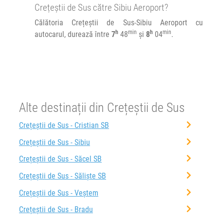
Crețeștii de Sus către Sibiu Aeroport?
21:30
Sibiu Aeroport
Aeroportul International Sibiu
Călătoria Crețeștii de Sus-Sibiu Aeroport cu
h
min
h
min
autocarul, durează între
7
48
și
8
04
.
Durată:
Zile de circulație:
h
min
8
04
L
M
M
J
V
S
D
Alte destinații din Crețeștii de Sus
Crețeștii de Sus - Cristian SB
Crețeștii de Sus - Sibiu
Crețeștii de Sus - Săcel SB
Crețeștii de Sus - Săliște SB
Crețeștii de Sus - Veștem
Crețeștii de Sus - Bradu