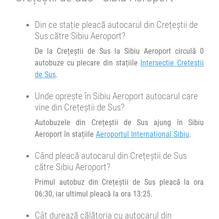
13:25
Crețeștii de Sus
Intersectie Cretestii de Sus
12:00
Brașov
Sala sporturilor
Din ce stație pleacă autocarul din Crețeștii de
Sus către Sibiu Aeroport?
Minivan Trans Olteanu Tour :
Transbodare asigurată de operator.
Huși Vaslui Brașov
De la Crețeștii de Sus la Sibiu Aeroport circulă 0
12:10
Brașov
Sala sporturilor
autobuze cu plecare din stațiile
Intersectie Cretestii
Afiseaza itinerariu
de Sus
.
Minivan Trans Olteanu Tour :
02bis
Brașov Timișoara
02bis
Unde oprește în Sibiu Aeroport autocarul care
18:35
Brașov
Sala sporturilor
vine din Crețeștii de Sus?
Afiseaza itinerariu
Autobuzele din Crețeștii de Sus ajung în Sibiu
Transbodare asigurată de operator.
Aeroport în stațiile
Aeroportul International Sibiu
.
19:30
Brașov
Sala sporturilor
14:20
Sibiu Aeroport
Aeroportul International Sibiu
Când pleacă autocarul din Crețeștii de Sus
Minivan Trans Olteanu Tour :
către Sibiu Aeroport?
02bis
Brașov Timișoara
Durată:
Zile de circulație:
02bis
h
min
7
48
Primul autobuz din Crețeștii de Sus pleacă la ora
L
M
M
J
V
S
D
06:30, iar ultimul pleacă la ora 13:25.
Afiseaza itinerariu
Cât durează călătoria cu autocarul din