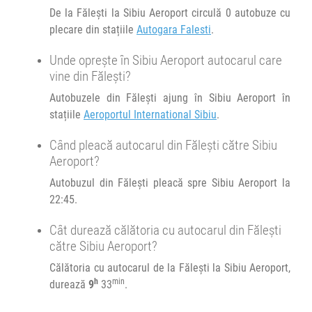
Balti - Bucuresti 22.00
De la Fălești la Sibiu Aeroport circulă 0 autobuze cu
plecare din stațiile
Autogara Falesti
.
Afiseaza itinerariu
Unde oprește în Sibiu Aeroport autocarul care
vine din Fălești?
+1 zi
06:00
Brașov
PECO OMV - GARA CFR
Autobuzele din Fălești ajung în Sibiu Aeroport în
stațiile
Aeroportul International Sibiu
.
Transbodare asigurată de operator.
06:00
Brașov
Sala sporturilor
Când pleacă autocarul din Fălești către Sibiu
Aeroport?
Minivan Trans Olteanu Tour :
02bis
Brașov Timișoara
Autobuzul din Fălești pleacă spre Sibiu Aeroport la
02bis
22:45.
Afiseaza itinerariu
Cât durează călătoria cu autocarul din Fălești
către Sibiu Aeroport?
08:20
Sibiu Aeroport
Aeroportul International Sibiu
Călătoria cu autocarul de la Fălești la Sibiu Aeroport,
h
min
durează
9
33
.
Durată:
Zile de circulație: