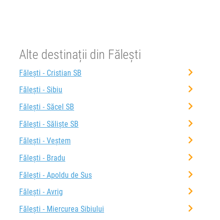
h
min
9
33
11.08.2026
Alte destinații din Fălești
Fălești - Cristian SB
Fălești - Sibiu
Fălești - Săcel SB
Fălești - Săliște SB
Fălești - Veștem
Fălești - Bradu
Fălești - Apoldu de Sus
Fălești - Avrig
Fălești - Miercurea Sibiului