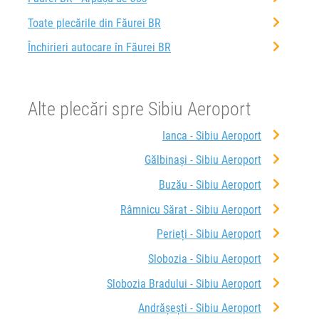
Toate plecările din Făurei BR
Închirieri autocare în Făurei BR
Alte plecări spre Sibiu Aeroport
Ianca - Sibiu Aeroport
Gălbinași - Sibiu Aeroport
Buzău - Sibiu Aeroport
Râmnicu Sărat - Sibiu Aeroport
Perieți - Sibiu Aeroport
Slobozia - Sibiu Aeroport
Slobozia Bradului - Sibiu Aeroport
Andrășești - Sibiu Aeroport