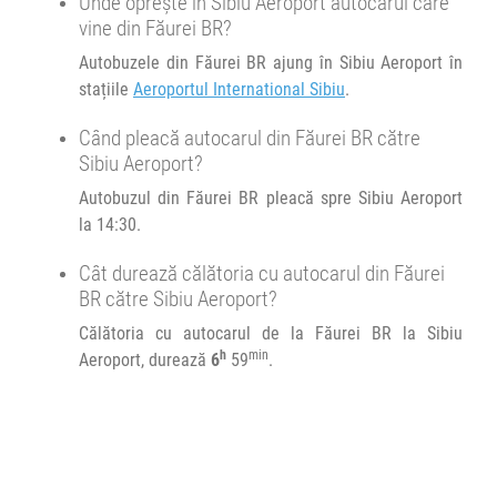
Unde oprește în Sibiu Aeroport autocarul care
19:10
Brașov
Sala sporturilor
vine din Făurei BR?
Transbodare asigurată de operator.
Autobuzele din Făurei BR ajung în Sibiu Aeroport în
19:30
Brașov
Sala sporturilor
stațiile
Aeroportul International Sibiu
.
Minivan Trans Olteanu Tour :
Când pleacă autocarul din Făurei BR către
02bis
Brașov Timișoara
Sibiu Aeroport?
02bis
Autobuzul din Făurei BR pleacă spre Sibiu Aeroport
Afiseaza itinerariu
la 14:30.
Cât durează călătoria cu autocarul din Făurei
21:30
Sibiu Aeroport
Aeroportul International Sibiu
BR către Sibiu Aeroport?
Călătoria cu autocarul de la Făurei BR la Sibiu
Durată:
Zile de circulație:
h
min
Aeroport, durează
6
59
.
h
min
6
59
L
M
M
J
V
S
D