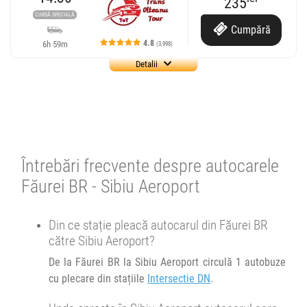
235
CURSĂ SPECIALĂ
Cumpără
4.8
6h 59m
(3,998)
Detalii
Cursă operată de
Trans Olteanu Tour
Trans Olteanu Tour SRL
4.78
3998 review-uri
Se pot face rezervări cu minim o oră înainte de îmbarcare.
Întrebări frecvente despre autocarele
Făurei BR - Sibiu Aeroport
14:30
Făurei
Intersectie DN
Minivan Trans Olteanu Tour :
Din ce stație pleacă autocarul din Făurei BR
Galati - Focsani - Brasov
către Sibiu Aeroport?
De la Făurei BR la Sibiu Aeroport circulă 1 autobuze
Afiseaza itinerariu
cu plecare din stațiile
Intersectie DN
.