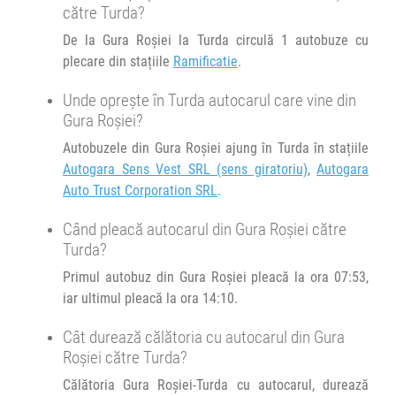
către Turda?
h
min
2
16
L
M
M
J
V
S
D
De la Gura Roșiei la Turda circulă 1 autobuze cu
plecare din stațiile
Ramificatie
.
Unde oprește în Turda autocarul care vine din
Gura Roșiei?
Autobuzele din Gura Roșiei ajung în Turda în stațiile
Autogara Sens Vest SRL (sens giratoriu)
,
Autogara
Auto Trust Corporation SRL
.
Când pleacă autocarul din Gura Roșiei către
Turda?
Primul autobuz din Gura Roșiei pleacă la ora 07:53,
iar ultimul pleacă la ora 14:10.
Cât durează călătoria cu autocarul din Gura
Roșiei către Turda?
Călătoria Gura Roșiei-Turda cu autocarul, durează