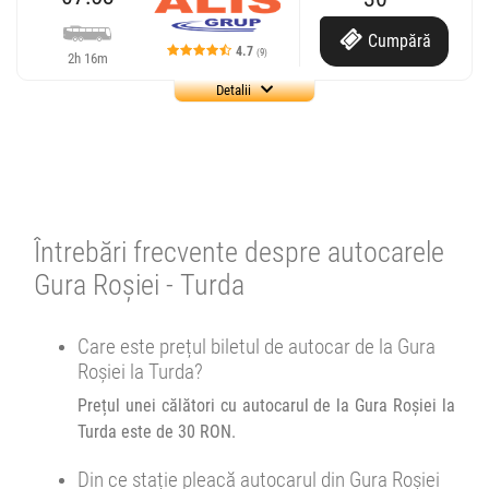
Cumpără
4.7
(9)
2h 16m
Detalii
Cursă operată de
AutoTrust
Auto Trust Corporation SRL
4.72
9 review-uri
07:53
Gura Roșiei
Ramificatie
Întrebări frecvente despre autocarele
Gura Roșiei - Turda
Autocar AutoTrust :
Brad - Cluj Napoca
Care este prețul biletul de autocar de la Gura
Afiseaza itinerariu
Roșiei la Turda?
Prețul unei călători cu autocarul de la Gura Roșiei la
10:09
Turda
Autogara Auto Trust Corporation SRL
Turda este de 30 RON.
Din ce stație pleacă autocarul din Gura Roșiei
Durată:
Zile de circulație: