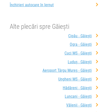
Închirieri autocare în Iernut
Alte plecări spre Găieşti
Cipău - Găieşti
Ogra - Găieşti
Cuci MS - Găieşti
Luduș - Găieşti
Aeroport Târgu Mureș - Găieşti
Ungheni MS - Găieşti
Hădăreni - Găieşti
Luncani - Găieşti
Vălenii - Găieşti