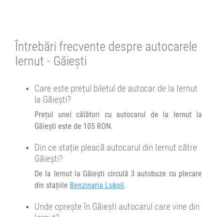
4.78
Minivan Trans Olteanu Tour :
3998 review-uri
OH
Oradea Cluj Brașov Huși
OH
Durată:
Zile de circulație:
min
23
L
M
M
J
V
S
D
Se pot face rezervări cu minim o oră înainte de îmbarcare.
Afiseaza itinerariu
Întrebări frecvente despre autocarele
Iernut - Găieşti
19:00
Iernut
Benzinaria Lukoil
12:07
Găieşti
Intersectie
Minivan Trans Olteanu Tour :
Care este prețul biletul de autocar de la Iernut
Oradea Cluj Brașov
Durată:
Zile de circulație:
la Găieşti?
min
52
L
M
M
J
V
S
D
Prețul unei călători cu autocarul de la Iernut la
Afiseaza itinerariu
Găieşti este de 105 RON.
19:22
Găieşti
Intersectie
Din ce stație pleacă autocarul din Iernut către
Găieşti?
Durată:
Zile de circulație:
De la Iernut la Găieşti circulă 3 autobuze cu plecare
min
22
L
M
M
J
V
S
D
din stațiile
Benzinaria Lukoil
.
Unde oprește în Găieşti autocarul care vine din