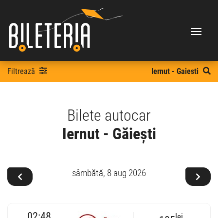
Filtrează
Iernut - Gaiesti
Bilete autocar
Iernut - Găieşti
sâmbătă,
8 aug 2026
02:48
lei