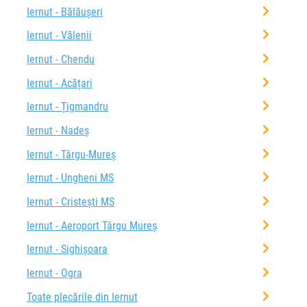
Iernut - Bălăușeri
Iernut - Vălenii
Iernut - Chendu
Iernut - Acățari
Iernut - Țigmandru
Iernut - Nadeș
Iernut - Târgu-Mureș
Iernut - Ungheni MS
Iernut - Cristești MS
Iernut - Aeroport Târgu Mureș
Iernut - Sighișoara
Iernut - Ogra
Toate plecările din Iernut