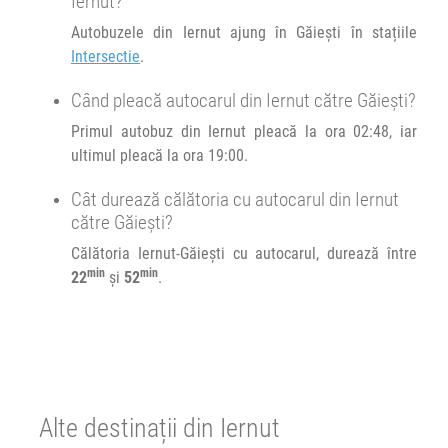
Iernut?
Autobuzele din Iernut ajung în Găieşti în stațiile
Intersectie
.
Când pleacă autocarul din Iernut către Găieşti?
Primul autobuz din Iernut pleacă la ora 02:48, iar
ultimul pleacă la ora 19:00.
Cât durează călătoria cu autocarul din Iernut
către Găieşti?
Călătoria Iernut-Găieşti cu autocarul, durează între
min
min
22
și
52
.
Alte destinații din Iernut