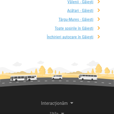
Vălenii - Găieşti
Acățari - Găieşti
Târgu-Mureș - Găieşti
Toate sosirile în Găieşti
Închirieri autocare în Găieşti
Interacționăm
Utile