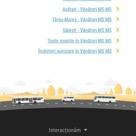
Acățari - Vânători MS MS
Târgu-Mureș - Vânători MS MS
Găieşti - Vânători MS MS
Toate sosirile în Vânători MS MS
Închirieri autocare în Vânători MS MS
Interacționăm