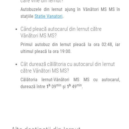
care vine din Iernut?
Autobuzele din Iernut ajung în Vânători MS MS în
stațiile
Statie Vanatori
.
Când pleacă autocarul din Iernut către
Vânători MS MS?
Primul autobuz din Iernut pleacă la ora 02:48, iar
ultimul pleacă la ora 19:00.
Cât durează călătoria cu autocarul din Iernut
către Vânători MS MS?
Călătoria Iernut-Vânători MS MS cu autocarul,
h
min
h
min
durează între
1
09
și
1
49
.