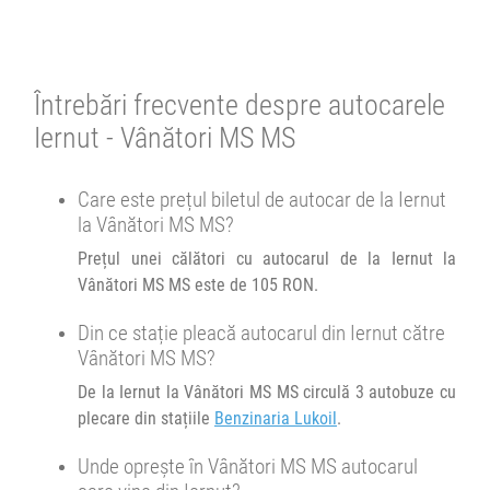
4.78
Minivan Trans Olteanu Tour :
4013 review-uri
OH
Oradea Cluj Brașov Huși
OH
Durată:
Zile de circulație:
h
min
1
21
L
M
M
J
V
S
D
Se pot face rezervări cu minim o oră înainte de îmbarcare.
Afiseaza itinerariu
Întrebări frecvente despre autocarele
Iernut - Vânători MS MS
19:00
Iernut
Benzinaria Lukoil
13:04
Vânători MS MS
Statie Vanatori
Minivan Trans Olteanu Tour :
Care este prețul biletul de autocar de la Iernut
Oradea Cluj Brașov
Durată:
Zile de circulație:
la Vânători MS MS?
h
min
1
49
L
M
M
J
V
S
D
Prețul unei călători cu autocarul de la Iernut la
Afiseaza itinerariu
Vânători MS MS este de 105 RON.
20:09
Vânători MS MS
Statie Vanatori
Din ce stație pleacă autocarul din Iernut către
Vânători MS MS?
Durată:
Zile de circulație:
De la Iernut la Vânători MS MS circulă 3 autobuze cu
h
min
1
09
L
M
M
J
V
S
D
plecare din stațiile
Benzinaria Lukoil
.
Unde oprește în Vânători MS MS autocarul