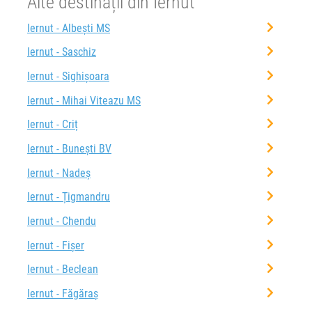
Alte destinații din Iernut
Iernut - Albești MS
Iernut - Saschiz
Iernut - Sighișoara
Iernut - Mihai Viteazu MS
Iernut - Criț
Iernut - Bunești BV
Iernut - Nadeș
Iernut - Țigmandru
Iernut - Chendu
Iernut - Fișer
Iernut - Beclean
Iernut - Făgăraș