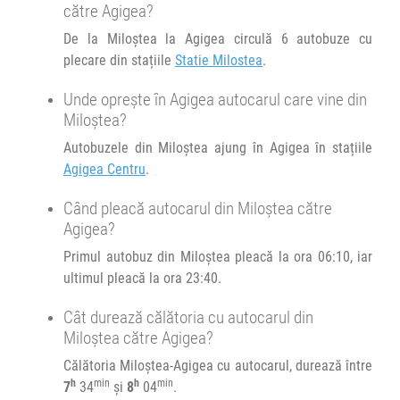
OTP1
către Agigea?
01:30
Aeroport Otopeni
Terminal SOSIRI / ARRIVALS
Transbodare asigurată de operator.
De la Miloștea la Agigea circulă 6 autobuze cu
Microbuz Metropolitan Airport :
Afiseaza itinerariu
17:45
Agigea
Agigea Centru
plecare din stațiile
Statie Milostea
.
22:00
Constanța
Gara CFR Constanta
MTP AIRPORT
SOSIRI OTP/BBU-CT
MTP
AIRPORT
Unde oprește în Agigea autocarul care vine din
Microbuz Metropolitan Airport :
Durată:
Zile de circulație:
+1 zi
03:30
Aeroport Otopeni
Terminal PLECARI/
Miloștea?
Afiseaza itinerariu
R
MANGALIA
h
min
7
34
R
DEPARTURES
L
M
M
J
V
S
D
Autobuzele din Miloștea ajung în Agigea în stațiile
Transbodare asigurată de operator.
Agigea Centru
.
Afiseaza itinerariu
05:00
Constanța
Gara CFR Constanta
04:00
Aeroport Otopeni
Terminal SOSIRI / ARRIVALS
Când pleacă autocarul din Miloștea către
Transbodare asigurată de operator.
Microbuz Metropolitan Airport :
22:15
Agigea
Agigea Centru
Agigea?
05:00
Constanța
Gara CFR Constanta
MTP AIRPORT
SOSIRI OTP/BBU-CT
MTP
Primul autobuz din Miloștea pleacă la ora 06:10, iar
AIRPORT
Microbuz Metropolitan Airport :
Durată:
Zile de circulație:
ultimul pleacă la ora 23:40.
Afiseaza itinerariu
R
MANGALIA
h
min
8
04
R
L
M
M
J
V
S
D
Cât durează călătoria cu autocarul din
Miloștea către Agigea?
Afiseaza itinerariu
07:30
Constanța
Gara CFR Constanta
Călătoria Miloștea-Agigea cu autocarul, durează între
Transbodare asigurată de operator.
h
min
h
min
7
34
și
8
04
.
05:15
Agigea
Agigea Centru