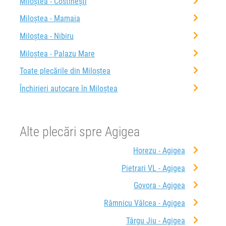
Miloștea - Costinești
Miloștea - Mamaia
Miloștea - Nibiru
Miloștea - Palazu Mare
Toate plecările din Miloștea
Închirieri autocare în Miloștea
Alte plecări spre Agigea
Horezu - Agigea
Pietrari VL - Agigea
Govora - Agigea
Râmnicu Vâlcea - Agigea
Târgu Jiu - Agigea