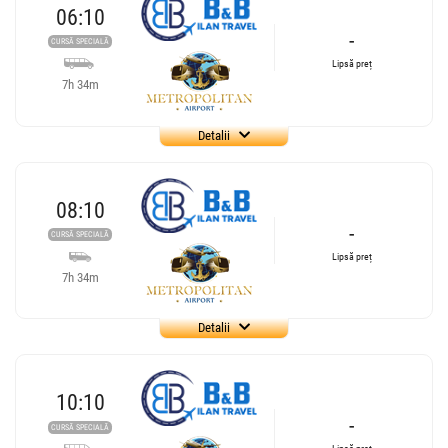
06:10
-
CURSĂ SPECIALĂ
Lipsă preț
7h 34m
Detalii
Cursă operată de
B&B Travel
B&B Ilan Travel SRL
4.78
08:10
6487 review-uri
-
CURSĂ SPECIALĂ
Lipsă preț
Se pot face rezervări cu minim 6 ore înainte de îmbarcare.
7h 34m
06:10
Miloștea
Statie Milostea
Detalii
Cursă operată de
B&B Travel
Minivan B&B Travel :
OTP1
Tg Jiu-Aeroport Otopeni/Baneasa
B&B Ilan Travel SRL
OTP1
4.78
10:10
6487 review-uri
-
CURSĂ SPECIALĂ
Afiseaza itinerariu