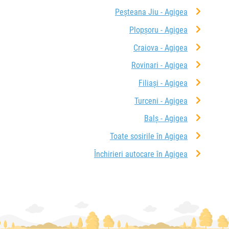
Peșteana Jiu - Agigea
Plopșoru - Agigea
Craiova - Agigea
Rovinari - Agigea
Filiași - Agigea
Turceni - Agigea
Balș - Agigea
Toate sosirile în Agigea
Închirieri autocare în Agigea