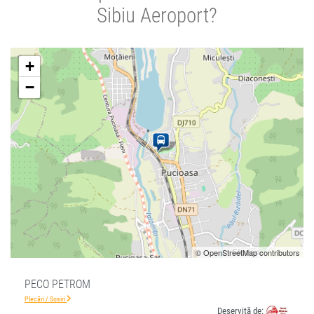
Sibiu Aeroport?
+
−
© OpenStreetMap contributors
PECO PETROM
Plecări / Sosiri
Deservită de: