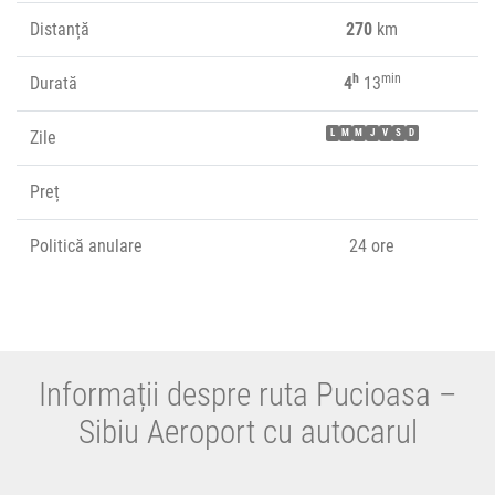
Distanță
270
km
h
min
Durată
4
13
Zile
L
M
M
J
V
S
D
Preț
Politică anulare
24 ore
Informații despre ruta Pucioasa –
Sibiu Aeroport cu autocarul