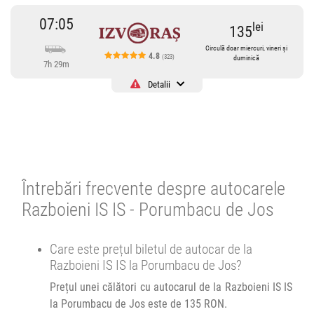
07:05
lei
135
Circulă doar miercuri, vineri și
4.8
(323)
duminică
7h 29m
Detalii
Cursă operată de
Izvoras
Izvoras SRL
4.81
323 review-uri
Circulă doar miercuri, vineri și duminică
Întrebări frecvente despre autocarele
Se pot face rezervări înainte de a începe cursa.
Razboieni IS IS - Porumbacu de Jos
07:05
Razboieni IS IS
Statie Regal Service
Care este prețul biletul de autocar de la
Razboieni IS IS la Porumbacu de Jos?
Microbuz Izvoras :
Iasi - Hunedoara
Prețul unei călători cu autocarul de la Razboieni IS IS
Afiseaza itinerariu
la Porumbacu de Jos este de 135 RON.