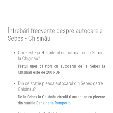
Afiseaza itinerariu
Tudo Lavial
Tudo-Lavial SRL
18:45
Sebeș
Benzinaria Rompetrol
4.67
10:30
Chișinău
Gara Feroviara
162 review-uri
Autobuz SVS.MD :
Timisoara - Chisinau
Durată:
Zile de circulație:
Cursă din trecut
Întrebări frecvente despre autocarele
h
min
10
30
L
M
M
J
V
S
D
Cursă din trecut
Sebeș - Chișinău
Afiseaza itinerariu
20:30
Sebeș
Benzinaria Rompetrol
Gara Sud
Care este prețul biletul de autocar de la Sebeș
05:50
la Chișinău?
Autocar Tudo Lavial :
+1 zi
06:00
Chișinău
Gara Auto Nord
Timisoara - Chisinau
Prețul unei călători cu autocarul de la Sebeș la
Afiseaza itinerariu
Chișinău este de 200 RON.
Durată:
Zile de circulație:
h
min
11
15
L
M
M
J
V
S
D
+1 zi
07:00
Chișinău
Gara Auto Nord
Din ce stație pleacă autocarul din Sebeș către
Chișinău?
Durată:
Zile de circulație:
De la Sebeș la Chișinău circulă 0 autobuze cu plecare
h
min
10
30
L
M
M
J
V
S
D
din stațiile
Benzinaria Rompetrol
.