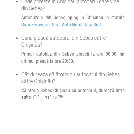
Unde oprește în Chișinău autocarul care vine
din Sebeș?
Autobuzele din Sebeș ajung în Chișinău în stațiile
Gara Feroviara
,
Gara Auto Nord
,
Gara Sud
.
Când pleacă autocarul din Sebeș către
Chișinău?
Primul autobuz din Sebeș pleacă la ora 00:00, iar
ultimul pleacă la ora 20:30.
Cât durează călătoria cu autocarul din Sebeș
către Chișinău?
Călătoria Sebeș-Chișinău cu autocarul, durează între
h
min
h
min
10
30
și
11
15
.