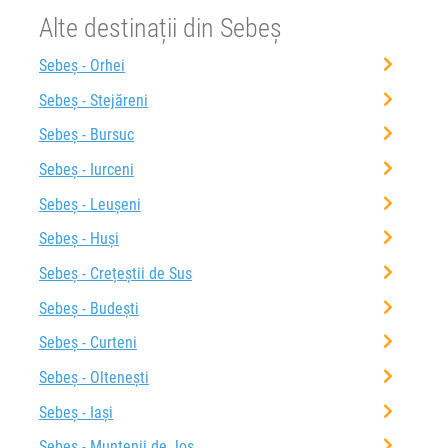
Alte destinații din Sebeș
Sebeș - Orhei
Sebeș - Stejăreni
Sebeș - Bursuc
Sebeș - Iurceni
Sebeș - Leușeni
Sebeș - Huși
Sebeș - Crețeștii de Sus
Sebeș - Budești
Sebeș - Curteni
Sebeș - Oltenești
Sebeș - Iași
Sebeș - Muntenii de Jos