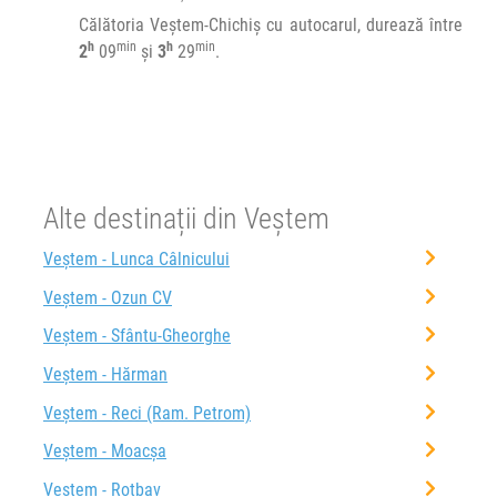
Călătoria Veștem-Chichiș cu autocarul, durează între
Durată:
Zile de circulație:
h
min
h
min
2
09
și
3
29
.
h
min
2
09
L
M
M
J
V
S
D
Alte destinații din Veștem
Veștem - Lunca Câlnicului
Veștem - Ozun CV
Veștem - Sfântu-Gheorghe
Veștem - Hărman
Veștem - Reci (Ram. Petrom)
Veștem - Moacșa
Veștem - Rotbav