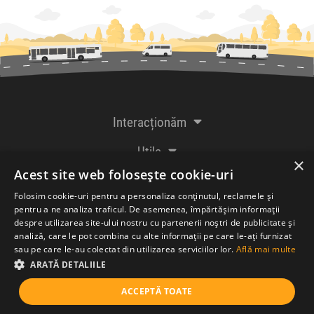
Interacționăm
Utile
×
Acest site web folosește cookie-uri
De la creatorii
Folosim cookie-uri pentru a personaliza conținutul, reclamele și
pentru a ne analiza traficul. De asemenea, împărtășim informații
despre utilizarea site-ului nostru cu partenerii noștri de publicitate și
analiză, care le pot combina cu alte informații pe care le-ați furnizat
Acceptăm plăți cu
sau pe care le-au colectat din utilizarea serviciilor lor.
Află mai multe
ARATĂ DETALIILE
ACCEPTĂ TOATE
© Bileteria SRL 2005-2026 |
Termeni și condiții