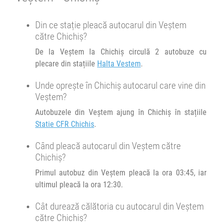
Minivan Trans Olteanu Tour :
Din ce stație pleacă autocarul din Veștem
02bis
Timișoara Brașov
05:35
Brașov
Sala sporturilor
02bis
către Chichiș?
Transbodare asigurată de operator.
De la Veștem la Chichiș circulă 2 autobuze cu
Afiseaza itinerariu
plecare din stațiile
Halta Vestem
.
07:00
Brașov
Sala sporturilor
Unde oprește în Chichiș autocarul care vine din
Minivan Trans Olteanu Tour :
14:25
Brașov
Sala sporturilor
Veștem?
Brasov Vaslui Husi
Transbodare asigurată de operator.
Autobuzele din Veștem ajung în Chichiș în stațiile
14:30
Brașov
Sala sporturilor
Statie CFR Chichis
.
Afiseaza itinerariu
Minivan Trans Olteanu Tour :
Când pleacă autocarul din Veștem către
Brasov - Focsani - Tecuci
07:15
Chichiș
Statie CFR Chichis
Chichiș?
Primul autobuz din Veștem pleacă la ora 03:45, iar
Durată:
Zile de circulație:
Afiseaza itinerariu
ultimul pleacă la ora 12:30.
h
min
3
29
L
M
M
J
V
S
D
Cât durează călătoria cu autocarul din Veștem
14:40
Chichiș
Statie CFR Chichis
către Chichiș?