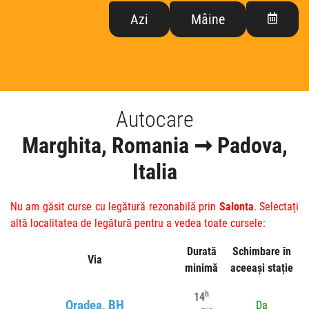
Azi
Mâine
Autocare
Marghita, Romania ➞ Padova,
Italia
Nu am găsit curse cu legătură rezonabilă prin
Salonta
. Selectați
altă localitatea de legătură pentru a vedea toate cursele:
Durată
Schimbare în
Via
minimă
aceeași stație
h
14
Oradea, BH
Da