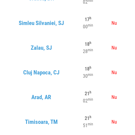
min
02
h
17
Simleu Silvaniei, SJ
Nu
min
00
h
18
Zalau, SJ
Nu
min
28
h
18
Cluj Napoca, CJ
Nu
min
30
h
21
Arad, AR
Nu
min
02
h
21
Timisoara, TM
Nu
min
51