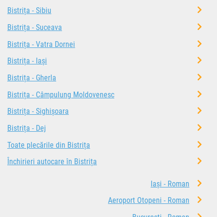
Bistrița - Sibiu
Bistrița - Suceava
Bistrița - Vatra Dornei
Bistrița - Iași
Bistrița - Gherla
Bistrița - Câmpulung Moldovenesc
Bistrița - Sighișoara
Bistrița - Dej
Toate plecările din Bistrița
Închirieri autocare în Bistrița
Iași - Roman
Aeroport Otopeni - Roman