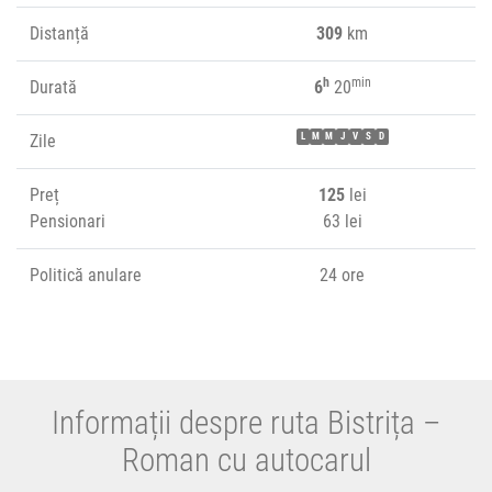
Distanță
309
km
h
min
Durată
6
20
Zile
L
M
M
J
V
S
D
Preț
125
lei
Pensionari
63 lei
Politică anulare
24 ore
Informații despre ruta Bistrița –
Roman cu autocarul