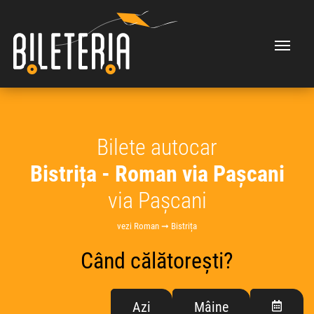
Bilete autocar
Bistrița - Roman via Pașcani
via Pașcani
vezi Roman ➞ Bistrița
Când călătorești?
Azi
Mâine