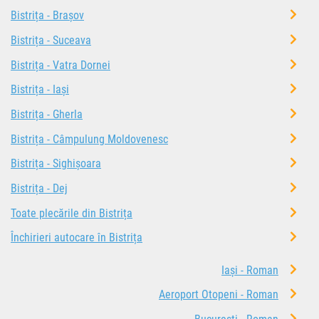
Bistrița - Brașov
Bistrița - Suceava
Bistrița - Vatra Dornei
Bistrița - Iași
Bistrița - Gherla
Bistrița - Câmpulung Moldovenesc
Bistrița - Sighișoara
Bistrița - Dej
Toate plecările din Bistrița
Închirieri autocare în Bistrița
Iași - Roman
Aeroport Otopeni - Roman