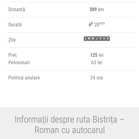
Distanță
309
km
h
min
Durată
6
20
Zile
L
M
M
J
V
S
D
Preț
125
lei
Pensionari
63 lei
Politică anulare
24 ore
Informații despre ruta Bistrița –
Roman cu autocarul