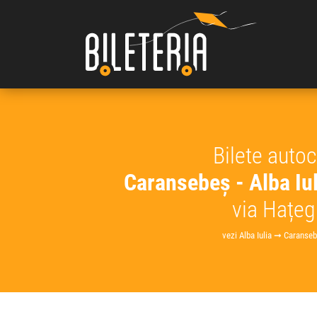
Bilete auto
Caransebeș - Alba Iul
via Hațeg
vezi Alba Iulia ➞ Caranse