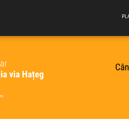
PL
car
Cân
ia via Hațeg
beș