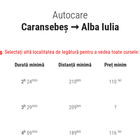
Autocare
Caransebeș ➞ Alba Iulia
g
. Selectați altă localitatea de legătură pentru a vedea toate cursele:
Durată minimă
Distanță minimă
Preț minim
h
min
km
lei
2
24
210
110
h
min
km
3
29
209
?
h
min
km
lei
4
09
189
116