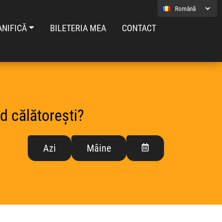
ANIFICĂ
BILETERIA MEA
CONTACT
d călătorești?
Azi
Mâine