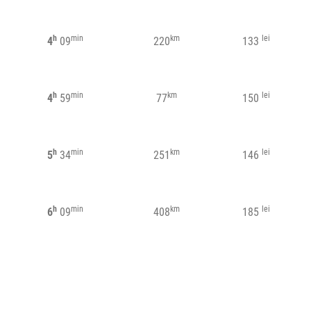
h
min
km
lei
4
09
220
133
h
min
km
lei
4
59
77
150
h
min
km
lei
5
34
251
146
h
min
km
lei
6
09
408
185