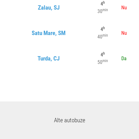
h
4
Zalau, SJ
Nu
min
30
h
4
Satu Mare, SM
Nu
min
40
h
4
Turda, CJ
Da
min
50
Alte autobuze