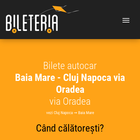
Bilete autocar
Baia Mare - Cluj Napoca via
Oradea
via Oradea
vezi Cluj Napoca ➞ Baia Mare
Când călătorești?