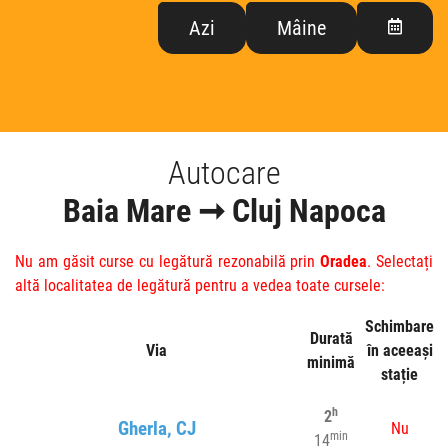
Azi
Mâine
Autocare
Baia Mare ➞ Cluj Napoca
Nu am găsit curse cu legătură rezonabilă prin
Oradea
. Selectați
altă localitatea de legătură pentru a vedea toate cursele:
Schimbare
Durată
Via
în aceeași
minimă
stație
h
2
Gherla, CJ
Nu
min
14