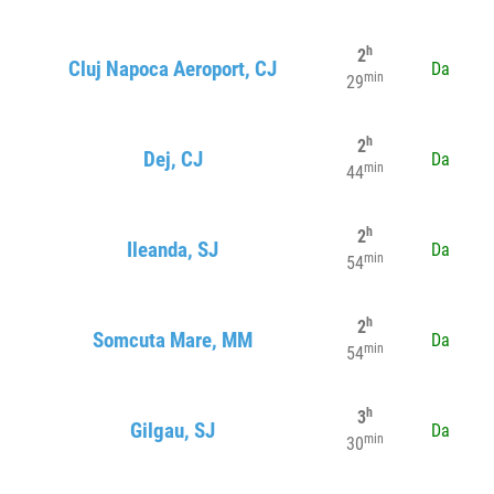
h
2
Cluj Napoca Aeroport, CJ
Da
min
29
h
2
Dej, CJ
Da
min
44
h
2
Ileanda, SJ
Da
min
54
h
2
Somcuta Mare, MM
Da
min
54
h
3
Gilgau, SJ
Da
min
30