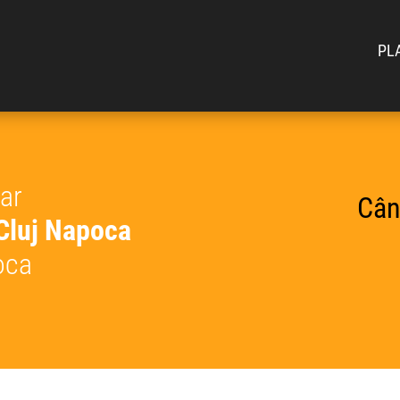
PL
car
Cân
 Cluj Napoca
oca