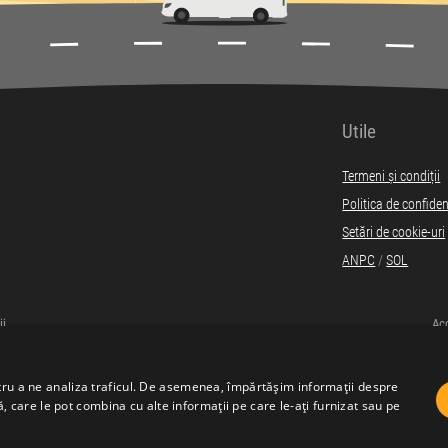
Utile
Termeni și condiții
Politica de confiden
Setări de cookie-uri
ANPC
/
SOL
ii
Acc
ntru a ne analiza traficul. De asemenea, împărtășim informații despre
ză, care le pot combina cu alte informații pe care le-ați furnizat sau pe