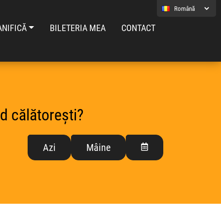
ANIFICĂ
BILETERIA MEA
CONTACT
d călătorești?
Azi
Mâine