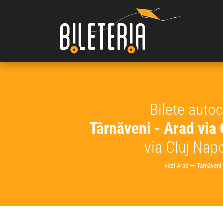
Bilete auto
Târnăveni - Arad via
via Cluj Nap
vezi Arad ➞ Târnăveni