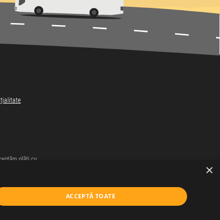
țialitate
eptăm plăți cu
×
ACCEPTĂ TOATE