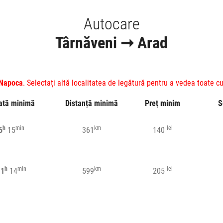
Autocare
Târnăveni ➞ Arad
 Napoca
. Selectați altă localitatea de legătură pentru a vedea toate cu
ată minimă
Distanță minimă
Preț minim
S
h
min
km
lei
6
15
361
140
h
min
km
lei
11
14
599
205