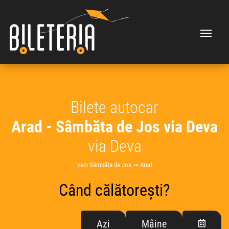
Bilete autocar
Arad - Sâmbăta de Jos via Deva
via Deva
vezi Sâmbăta de Jos ➞ Arad
Când călătorești?
Azi
Mâine