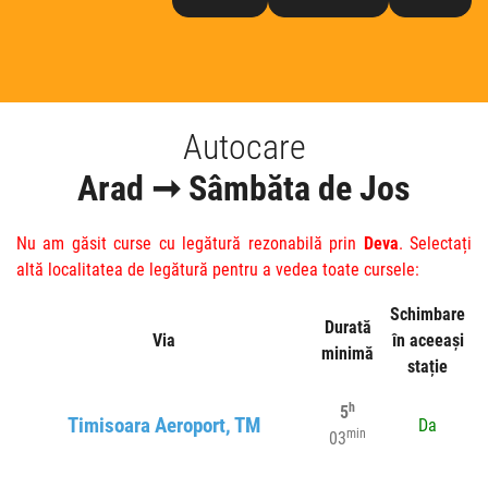
Autocare
Arad ➞ Sâmbăta de Jos
Nu am găsit curse cu legătură rezonabilă prin
Deva
. Selectați
altă localitatea de legătură pentru a vedea toate cursele:
Schimbare
Durată
Via
în aceeași
minimă
stație
h
5
Timisoara Aeroport, TM
Da
min
03