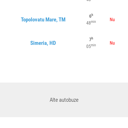
h
6
Topolovatu Mare, TM
Nu
min
48
h
7
Simeria, HD
Nu
min
05
Alte autobuze