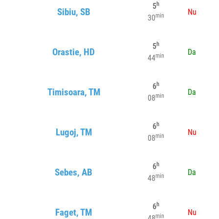
h
5
Sibiu, SB
Nu
min
30
h
5
Orastie, HD
Da
min
44
h
6
Timisoara, TM
Da
min
08
h
6
Lugoj, TM
Nu
min
08
h
6
Sebes, AB
Da
min
48
h
6
Faget, TM
Nu
min
48