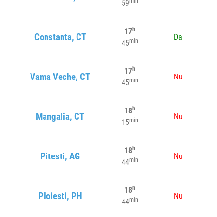
min
59
h
17
Constanta, CT
Da
min
45
h
17
Vama Veche, CT
Nu
min
45
h
18
Mangalia, CT
Nu
min
15
h
18
Pitesti, AG
Nu
min
44
h
18
Ploiesti, PH
Nu
min
44