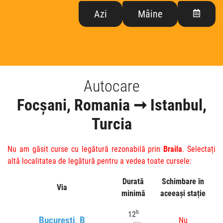
Azi
Mâine
Autocare
Focșani, Romania ➞ Istanbul,
Turcia
Nu am găsit curse cu legătură rezonabilă prin
Braila
. Selectați
altă localitatea de legătură pentru a vedea toate cursele:
Durată
Schimbare în
Via
minimă
aceeași stație
h
12
Bucuresti, B
Nu