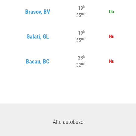
h
19
Brasov, BV
Da
min
55
h
19
Galati, GL
Nu
min
55
h
23
Bacau, BC
Nu
min
32
Alte autobuze