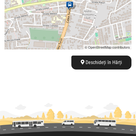
© OpenStreetMap contributors
Deschideți în Hărți