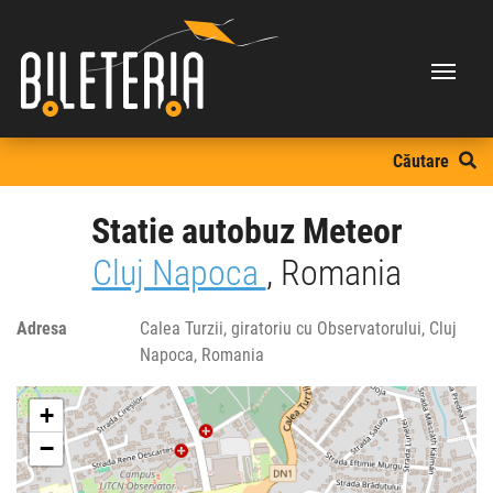
Căutare
Statie autobuz Meteor
Cluj Napoca
, Romania
Adresa
Calea Turzii, giratoriu cu Observatorului, Cluj
Napoca, Romania
+
−