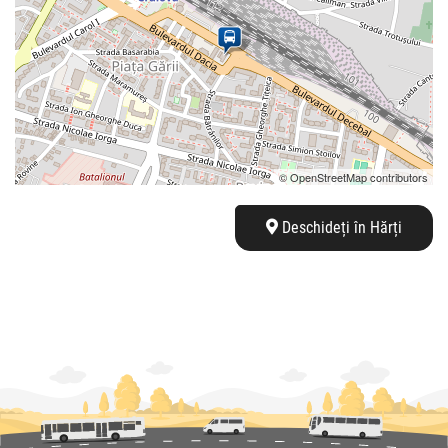
© OpenStreetMap contributors
Deschideți în Hărți