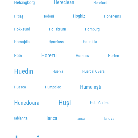
Hereclean
Helsingborg
Hereford
Hoghiz
Hitiaș
Hodoni
Hohenems
Hokksund
Hollabrunn
Homburg
Homojdia
Hønefoss
Honrubia
Horezu
Höör
Horsens
Horten
Huedin
Huelva
Huercal Overa
Humulești
Huesca
Humpolec
Huși
Hunedoara
Huta Certeze
Ianca
Iablanița
Ianca
Ianova