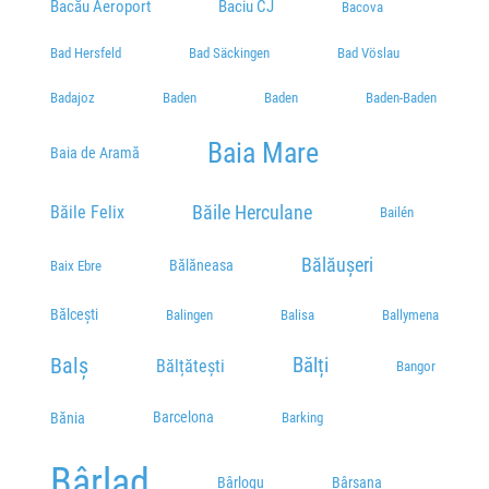
Bacău Aeroport
Baciu CJ
Bacova
Statie Calea Lipovei
Plecări / Sosiri
Bad Hersfeld
Bad Säckingen
Bad Vöslau
Piata 700
Badajoz
Baden
Baden
Baden-Baden
Plecări / Sosiri
Baia Mare
PARCARE LIDL
Baia de Aramă
STR. CIRCUMVALATIUNII NR.4
Plecări / Sosiri
Băile Herculane
Băile Felix
Bailén
Parcare Iulius Mall
Bălăușeri
Bălăneasa
Baix Ebre
Plecări / Sosiri
Bălcești
Peco MOL 3 - Calea Aradului
Balingen
Balisa
Ballymena
vis-a-vis de cimitir
Balș
Bălți
Bălțătești
Bangor
Plecări / Sosiri
C&I - Gara de Nord
Barcelona
Bănia
Barking
Bulevardul General Ion Dragalina nr. 37
Bârlad
Tel:
0256200050
Bârsana
Bârlogu