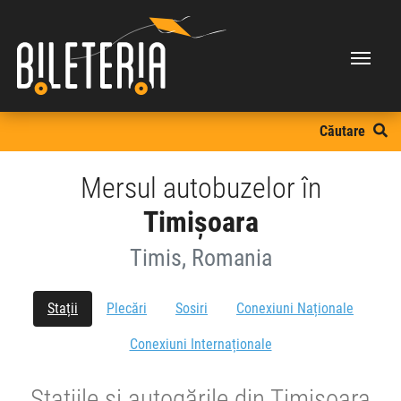
Căutare
Mersul autobuzelor în
Timișoara
Timis, Romania
Stații
Plecări
Sosiri
Conexiuni Naționale
Conexiuni Internaționale
Stațiile și autogările din Timișoara