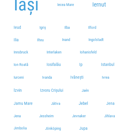
Iași
Iernut
Iecea Mare
Ieud
Igriș
Ilba
Ilford
Ilia
Inand
Ingolstadt
Ilteu
Innsbruck
Interlaken
Iohanisfeld
Iosifalău
Ip
Istanbul
Ion Roată
Ivănești
Iurceni
Ivanda
Ivrea
Izvin
Izvoru Crișului
Jaén
Jebel
Jamu Mare
Jena
Játiva
Jena
Jessheim
Jevnaker
Jihlava
Jimbolia
Jupa
Jönköping