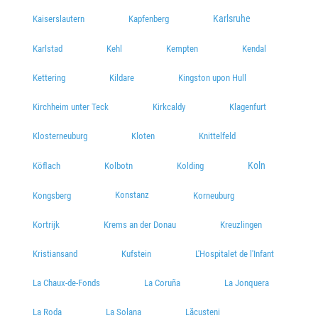
Karlsruhe
Kaiserslautern
Kapfenberg
Karlstad
Kehl
Kempten
Kendal
Kettering
Kildare
Kingston upon Hull
Kirchheim unter Teck
Kirkcaldy
Klagenfurt
Klosterneuburg
Kloten
Knittelfeld
Koln
Köflach
Kolbotn
Kolding
Konstanz
Kongsberg
Korneuburg
Kortrijk
Krems an der Donau
Kreuzlingen
Kristiansand
Kufstein
L'Hospitalet de l'Infant
La Chaux-de-Fonds
La Coruña
La Jonquera
La Roda
La Solana
Lăcusteni