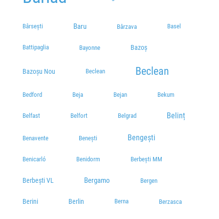
Mobil:
0766950005
Plecări / Sosiri
Baru
Bârsești
Basel
Bârzava
Rompetrol A1 spre Deva
Giarmata, Autostrada A1, Lot 3 Km 500+596, 307210 Stanga, Румыния
Battipaglia
Bazoș
Bayonne
Plecări / Sosiri
Beclean
Bazoșu Nou
Beclean
Gara CFR Timisoara Nord
Plecări / Sosiri
Bedford
Beja
Bejan
Bekum
remetea Mare peco Tiriac Energy
Belinț
Belfast
Belfort
Belgrad
Plecări / Sosiri
Bengești
Benavente
Benești
Benicarló
Benidorm
Berbești MM
Bergamo
Berbești VL
Bergen
Berini
Berlin
Berna
Berzasca