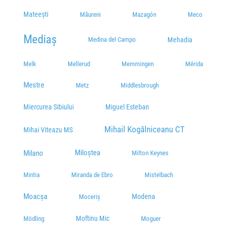
Mateești
Măureni
Mazagón
Meco
Mediaș
Mehadia
Medina del Campo
Melk
Mellerud
Memmingen
Mérida
Mestre
Metz
Middlesbrough
Miercurea Sibiului
Miguel Esteban
Mihail Kogălniceanu CT
Mihai Viteazu MS
Miloștea
Milano
Milton Keynes
Mintia
Miranda de Ebro
Mistelbach
Moacșa
Modena
Moceriș
Moftinu Mic
Mödling
Moguer