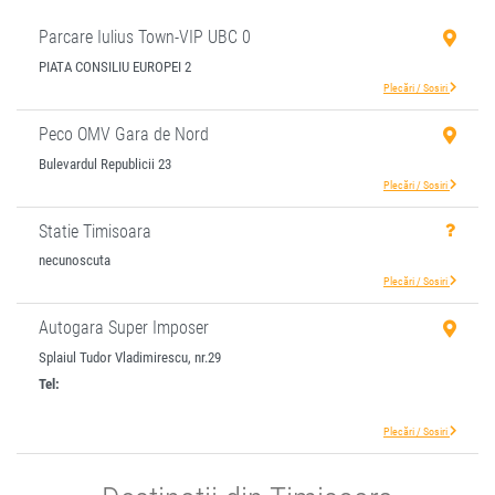
Parcare Iulius Town-VIP UBC 0
PIATA CONSILIU EUROPEI 2
Plecări / Sosiri
Peco OMV Gara de Nord
Bulevardul Republicii 23
Plecări / Sosiri
Statie Timisoara
necunoscuta
Plecări / Sosiri
Autogara Super Imposer
Splaiul Tudor Vladimirescu, nr.29
Tel:
+4-0256-201.023
Mobil:
+4-0753-054.870
Plecări / Sosiri
Fosta Autogara Autotim