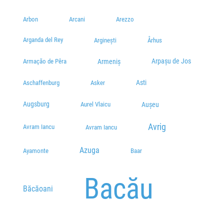
Statie Calea Buziasului
Arbon
Arcani
Arezzo
Plecări / Sosiri
Arganda del Rey
Arginești
Århus
Benzinaria Aral (Dorobantilor)
Calea Dorobantilor nr.61 (intrare dinspre Lugoj)
Arpașu de Jos
Armeniș
Armação de Pêra
Plecări / Sosiri
Asti
Aschaffenburg
Asker
Peco ROMPETROL (Ghiroda)
Augsburg
Aurel Vlaicu
Aușeu
Calea Lugojului 18A, Ghiroda 307200, România
Plecări / Sosiri
Avrig
Avram Iancu
Avram Iancu
Hotel Baron/Padurea Verde
Plecări / Sosiri
Azuga
Ayamonte
Baar
Parcarea Selgros (Calea Aradului)
Bacău
Plecări / Sosiri
Băcăoani
Statie Calea Sagului (Casa Mercedes)
Plecări / Sosiri