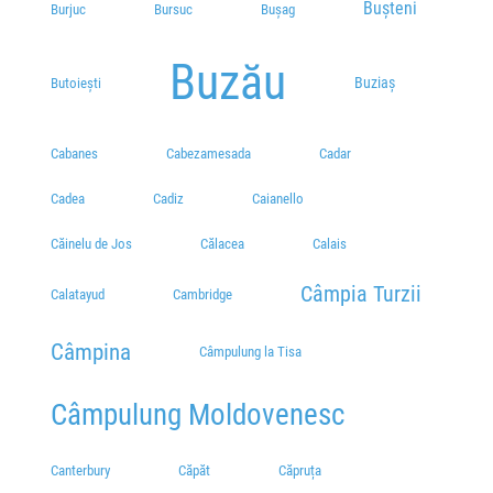
Bușteni
Burjuc
Bursuc
Bușag
Buzău
Buziaș
Butoiești
Cabanes
Cabezamesada
Cadar
Cadea
Cadiz
Caianello
Căinelu de Jos
Călacea
Calais
Câmpia Turzii
Calatayud
Cambridge
Câmpina
Câmpulung la Tisa
Câmpulung Moldovenesc
Canterbury
Căpăt
Căpruța