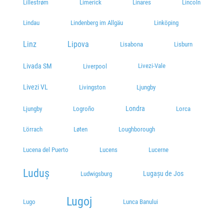
Lillestrøm
Limerick
Linares
Lincoln
Lindau
Lindenberg im Allgäu
Linköping
Linz
Lipova
Lisabona
Lisburn
Livada SM
Livezi-Vale
Liverpool
Livezi VL
Livingston
Ljungby
Londra
Ljungby
Logroño
Lorca
Lörrach
Løten
Loughborough
Lucena del Puerto
Lucens
Lucerne
Luduș
Lugașu de Jos
Ludwigsburg
Lugoj
Lugo
Lunca Banului