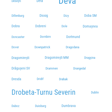
Deva
Deta
Desești
Diosig
Doba SM
Dillenburg
Dizy
Dobra
Dobreni
Domașnea
Dole
Dornbirn
Dortmund
Doncaster
Dover
Downpatrick
Dragodana
Dragomirești MM
Dragomirești
Dragșina
Drăgușeni SV
Drammen
Drangedal
Dresda
Dridif
Drøbak
Drobeta-Turnu Severin
Dublin
Dumbrava
Duboz
Duisburg