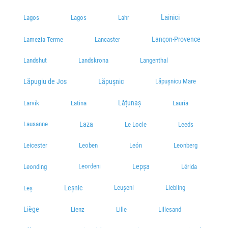
Lainici
Lagos
Lagos
Lahr
Lançon-Provence
Lamezia Terme
Lancaster
Landshut
Landskrona
Langenthal
Lăpugiu de Jos
Lăpușnic
Lăpușnicu Mare
Lățunaș
Larvik
Latina
Lauria
Lausanne
Laza
Le Locle
Leeds
Leicester
Leoben
León
Leonberg
Leordeni
Lepșa
Leonding
Lérida
Leșnic
Leușeni
Liebling
Leş
Liège
Lienz
Lille
Lillesand