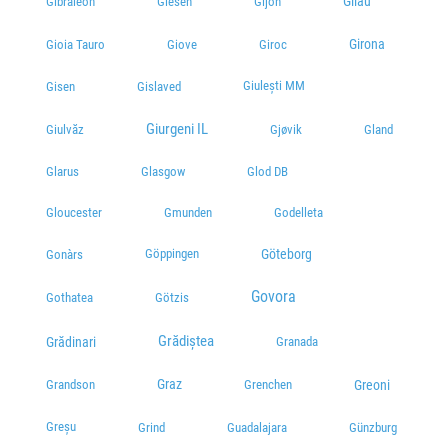
Gilău
Gibraleón
Giesen
Gijón
Girona
Gioia Tauro
Giove
Giroc
Giulești MM
Gisen
Gislaved
Giurgeni IL
Giulvăz
Gjøvik
Gland
Glarus
Glasgow
Glod DB
Gloucester
Gmunden
Godelleta
Göppingen
Göteborg
Gonàrs
Govora
Gothatea
Götzis
Grădiștea
Grădinari
Granada
Graz
Greoni
Grandson
Grenchen
Greșu
Grind
Guadalajara
Günzburg