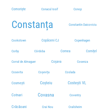
Comoriște
Conacul Iosif
Conop
Constanța
Constantin Daicoviciu
Copăceni CJ
Cookstown
Copenhagen
Cornea
Cornițel
Corby
Córdoba
Coșava
Corral de Almaguer
Cosenza
Cosevita
Coșevița
Coslada
Coșteiu
Costești VL
Cosmești
Covasna
Cotnari
Coventry
Crăcăoani
Crai Nou
Crailsheim