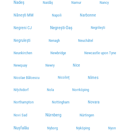
Nadeș
Naidăș
Namur
Nancy
Nănești MM
Narbonne
Napoli
Negrești-Oaș
Negreni CJ
Negrilești
Negrulești
Nenagh
Neuchâtel
Neunkirchen
Newbridge
Newcastle upon Tyne
Nice
Newquay
Newry
Nicolinț
Nîmes
Nicolae Bălcescu
Nițchidorf
Nola
Norrköping
Novara
Northampton
Nottingham
Nürnberg
Novi Sad
Nürtingen
Nușfalău
Nyborg
Nyköping
Nyon