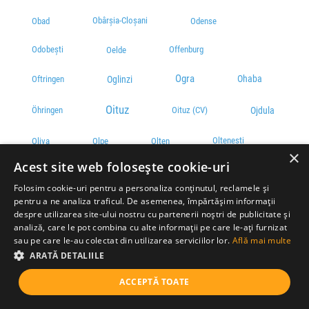
Obârșia-Cloșani
Obad
Odense
Odobești
Offenburg
Oelde
Ogra
Ohaba
Oglinzi
Oftringen
Oituz
Öhringen
Oituz (CV)
Ojdula
Oltenești
Oliva
Olpe
Olten
×
Acest site web folosește cookie-uri
Onești
Olteț
Oncești MM
Folosim cookie-uri pentru a personaliza conținutul, reclamele și
pentru a ne analiza traficul. De asemenea, împărtășim informații
despre utilizarea site-ului nostru cu partenerii noștri de publicitate și
Oprișița
38.822849, -0.606998
analiză, care le pot combina cu alte informații pe care le-ați furnizat
sau pe care le-au colectat din utilizarea serviciilor lor.
Află mai multe
Oradea
ARATĂ DETALIILE
Orăștie
Orașu Nou
ACCEPTĂ TOATE
Oravița
Orhei
Orbe
Örebro