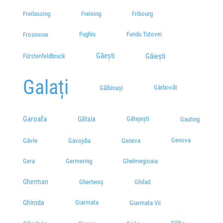
Freilassing
Freising
Fribourg
Fughiu
Fundu Tutovei
Frosinone
Găești
Găieşti
Fürstenfeldbruck
Galați
Gârbovăt
Gălbinași
Garoafa
Gătaia
Gâtejești
Gauting
Genova
Gävle
Gavojdia
Geneva
Gera
Germering
Ghelmegioaia
Gherman
Gherteniș
Ghilad
Ghiroda
Giarmata
Giarmata Vii