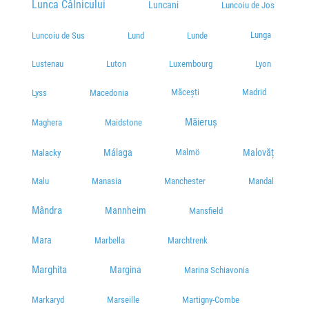
Lunca Câlnicului
Luncani
Luncoiu de Jos
Lunga
Luncoiu de Sus
Lund
Lunde
Lustenau
Luton
Luxembourg
Lyon
Măcești
Madrid
Lyss
Macedonia
Măieruș
Maidstone
Maghera
Málaga
Malmö
Malovăț
Malacky
Malu
Manasia
Manchester
Mandal
Mândra
Mannheim
Mansfield
Mara
Marbella
Marchtrenk
Marghita
Margina
Marina Schiavonia
Markaryd
Marseille
Martigny-Combe