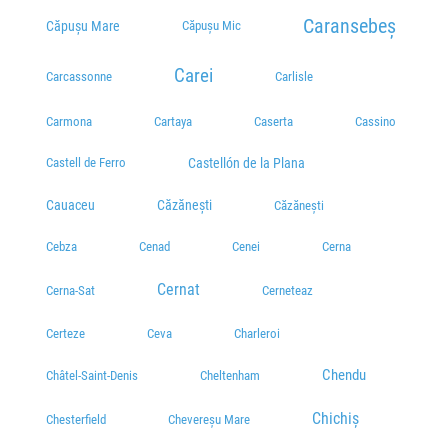
Caransebeș
Căpușu Mare
Căpușu Mic
Carei
Carcassonne
Carlisle
Carmona
Cartaya
Caserta
Cassino
Castell de Ferro
Castellón de la Plana
Cauaceu
Căzănești
Căzănești
Cebza
Cenad
Cenei
Cerna
Cernat
Cerna-Sat
Cerneteaz
Certeze
Ceva
Charleroi
Chendu
Châtel-Saint-Denis
Cheltenham
Chichiș
Chesterfield
Chevereșu Mare