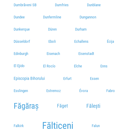
Dumbrăveni SB
Dumfries
Dunblane
Dundee
Dunfermline
Dungannon
Dunkerque
Düren
Durham
Düsseldorf
Eboli
Echallens
Écija
Edinburgh
Eisenach
Eisenstadt
El Ejido
El Rocío
Elche
Enns
Episcopia Bihorului
Erfurt
Essen
Esslingen
Estremoz
Évora
Fabro
Făgăraș
Fălești
Făget
Fălticeni
Falkirk
Falun