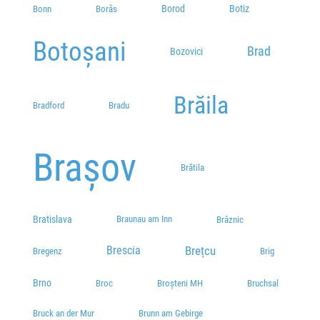
Borod
Botiz
Bonn
Borås
Botoșani
Brad
Bozovici
Brăila
Bradford
Bradu
Brașov
Brătila
Bratislava
Braunau am Inn
Brâznic
Brețcu
Brescia
Bregenz
Brig
Brno
Broșteni MH
Broc
Bruchsal
Bruck an der Mur
Brunn am Gebirge