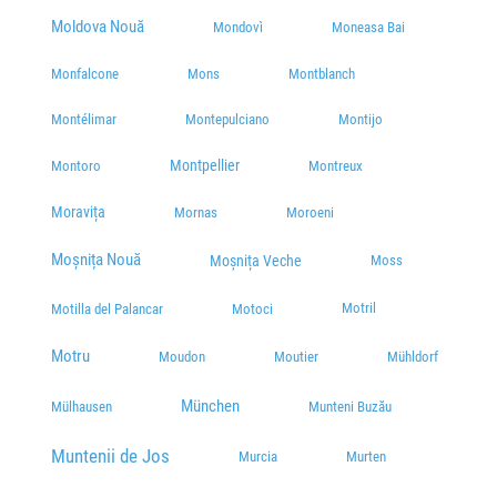
Moldova Nouă
Mondovì
Moneasa Bai
Monfalcone
Mons
Montblanch
Montélimar
Montepulciano
Montijo
Montpellier
Montoro
Montreux
Moravița
Mornas
Moroeni
Moșnița Nouă
Moșnița Veche
Moss
Motril
Motilla del Palancar
Motoci
Motru
Moudon
Moutier
Mühldorf
München
Mülhausen
Munteni Buzău
Muntenii de Jos
Murcia
Murten