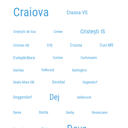
Craiova
Crasna VS
Cristești IS
Crețeștii de Sus
Crewe
Cuci MS
Crucea
Criț
Cristian SB
Cumpărătura
Curteni
Curtuiușeni
Dalboșeț
Dachau
Darlington
Decebal
Dealu Mare DB
Degendorf
Dej
Deggendorf
Delémont
Denta
Denia
Derby
Desenzano