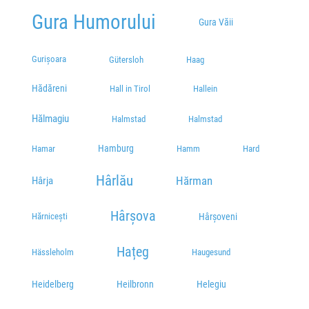
Gura Humorului
Gura Văii
Gurișoara
Gütersloh
Haag
Hădăreni
Hall in Tirol
Hallein
Hălmagiu
Halmstad
Halmstad
Hamburg
Hamar
Hamm
Hard
Hârlău
Hărman
Hârja
Hârșova
Hărnicești
Hârșoveni
Hațeg
Hässleholm
Haugesund
Heidelberg
Heilbronn
Helegiu