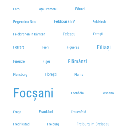
Făurei
Faro
Fața Cremenii
Feldioara BV
Fegernicu Nou
Feldkirch
Feleacu
Ferești
Feldkirchen in Kärnten
Filiași
Ferrara
Fieni
Figueras
Flămânzi
Fișer
Firenze
Florești
Flensburg
Flums
Focșani
Fornădia
Fossano
Frankfurt
Fraga
Frauenfeld
Freiburg im Breisgau
Fredrikstad
Freiburg