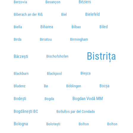
Béziers
Berzovia
Besançon
Bielefeld
Biberach an der Riß
Biel
Biharea
Biled
Biella
Bilbao
Birda
Biriatou
Birmingham
Bistrița
Bârzeşti
Bischofshofen
Bleșca
Blackburn
Blackpool
Bocșa
Bludenz
Bø
Böblingen
Bogdan Vodă MM
Bodești
Bogda
Bogdănești BC
Bollullos par del Condado
Bologna
Bolotești
Bolton
Bolton