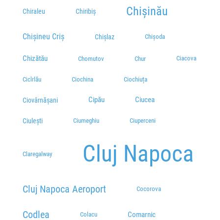
Chișinău
Chiraleu
Chiribiș
Chișineu Criș
Chișlaz
Chișoda
Chizătău
Ciacova
Chomutov
Chur
Cicîrlău
Ciochina
Ciochiuța
Cipău
Ciucea
Ciovârnăşani
Ciulești
Ciumeghiu
Ciuperceni
Cluj Napoca
Claregalway
Cluj Napoca Aeroport
Cocorova
Codlea
Comarnic
Colacu