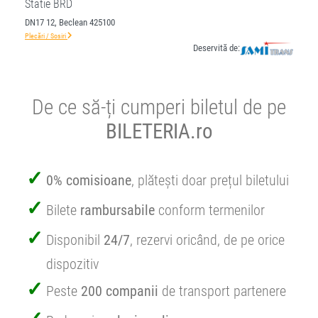
Statie BRD
DN17 12, Beclean 425100
Plecări / Sosiri
Deservită de:
De ce să-ți cumperi biletul de pe
BILETERIA.ro
0% comisioane
, plătești doar prețul biletului
Bilete
rambursabile
conform termenilor
Disponibil
24/7
, rezervi oricând, de pe orice
dispozitiv
Peste
200 companii
de transport partenere