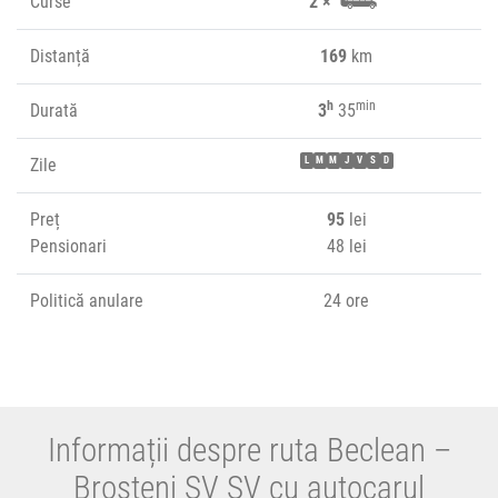
Curse
2 ×
Distanță
169
km
h
min
Durată
3
35
Zile
L
M
M
J
V
S
D
Preț
95
lei
Pensionari
48 lei
Politică anulare
24 ore
Informații despre ruta Beclean –
Broșteni SV SV cu autocarul