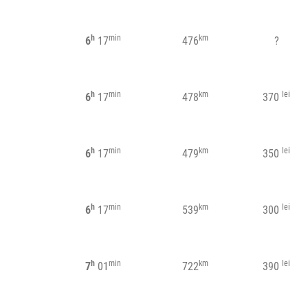
h
min
km
6
17
476
?
h
min
km
lei
6
17
478
370
h
min
km
lei
6
17
479
350
h
min
km
lei
6
17
539
300
h
min
km
lei
7
01
722
390