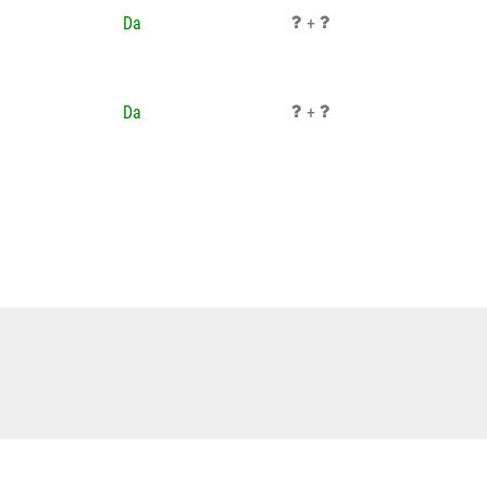
Da
+
Da
+