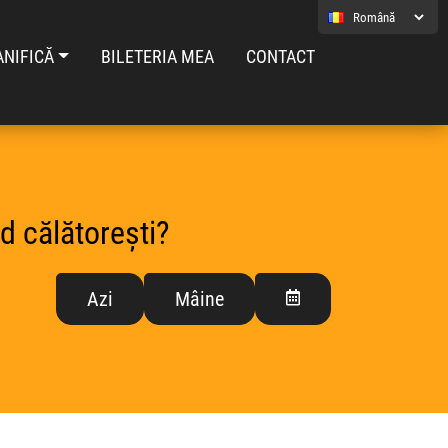
ANIFICĂ
BILETERIA MEA
CONTACT
d călătorești?
Azi
Mâine