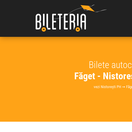
Bilete auto
Făget - Nistore
vezi Nistorești PH ➞ Făg