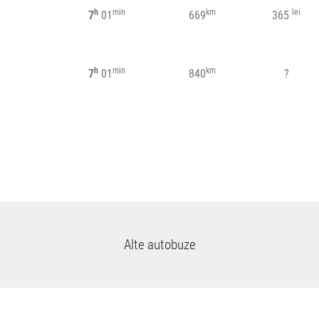
h
min
km
lei
7
01
669
365
h
min
km
7
01
840
?
Alte autobuze