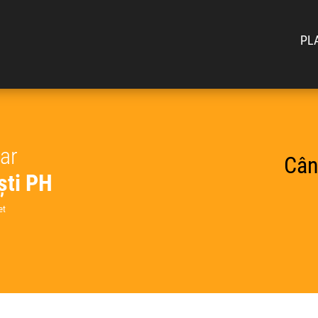
PL
car
Cân
ști PH
et