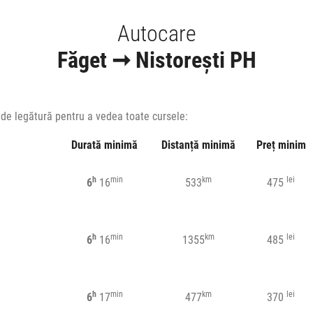
Autocare
Făget ➞ Nistorești PH
a de legătură pentru a vedea toate cursele:
Durată minimă
Distanță minimă
Preț minim
h
min
km
lei
6
16
533
475
h
min
km
lei
6
16
1355
485
h
min
km
lei
6
17
477
370