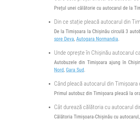
Prețul unei călătorie cu autocarul de la T
Afiseaza itinerariu
Din ce stație pleacă autocarul din Ti
+1 zi
10:30
Chișinău
Gara Feroviara
De la Timișoara la Chișinău circulă 3 auto
spre Deva
,
Autogara Normandia
.
Durată:
Zile d
Unde oprește în Chișinău autocarul ca
h
min
13
00
L
M
Autobuzele din Timișoara ajung în Chișin
Nord
,
Gara Sud
.
Când pleacă autocarul din Timișoara 
Primul autobuz din Timișoara pleacă la ora 
Cât durează călătoria cu autocarul di
Călătoria Timișoara-Chișinău cu autocarul