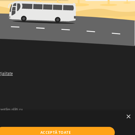
țialitate
eptăm plăți cu
×
ACCEPTĂ TOATE