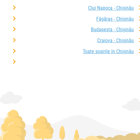
Cluj Napoca - Chișinău
Făgăraș - Chișinău
Budapesta - Chișinău
Craiova - Chișinău
Toate sosirile în Chișinău