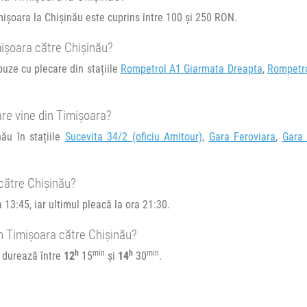
imișoara la Chișinău este cuprins între 100 și 250 RON.
mișoara către Chișinău?
buze cu plecare din stațiile
Rompetrol A1 Giarmata Dreapta
,
Rompetr
e circulație:
re vine din Timișoara?
M
J
V
S
D
ău în stațiile
Sucevita 34/2 (oficiu Amitour)
,
Gara Feroviara
,
Gara
către Chișinău?
13:45, iar ultimul pleacă la ora 21:30.
n Timișoara către Chișinău?
h
min
h
min
, durează între
12
15
și
14
30
.