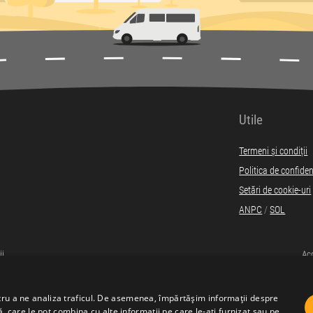
Utile
Termeni și condiții
Politica de confiden
Setări de cookie-uri
ANPC
/
SOL
ii
Acc
ntru a ne analiza traficul. De asemenea, împărtășim informații despre
ză, care le pot combina cu alte informații pe care le-ați furnizat sau pe