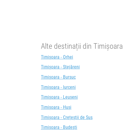
Alte destinații din Timișoara
Timișoara - Orhei
Timișoara - Stejăreni
Timișoara - Bursuc
Timișoara - Iurceni
Timișoara - Leușeni
Timișoara - Huși
Timișoara - Crețeștii de Sus
Timișoara - Budești