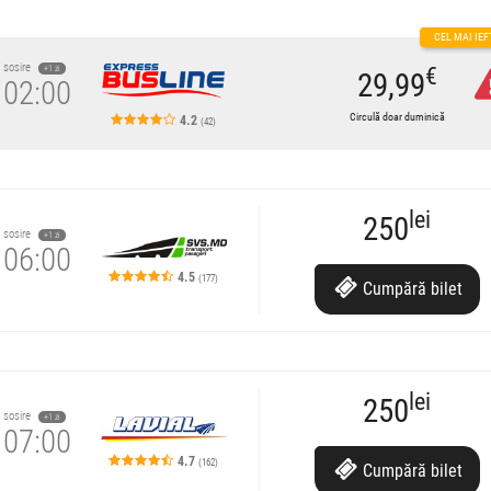
sosire
€
+1 zi
29,99
02:00
Circulă doar duminică
4.2
(42)
lei
250
sosire
+1 zi
06:00
4.5
(177)
Cumpără
bilet
eapta
lei
250
sosire
+1 zi
07:00
4.7
(162)
Cumpără
bilet
re.