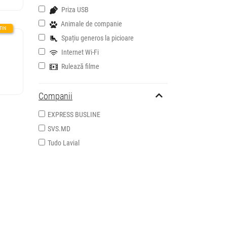
Priza USB
Animale de companie
Spațiu generos la picioare
Internet Wi-Fi
Rulează filme
Companii
EXPRESS BUSLINE
SVS.MD
Tudo Lavial