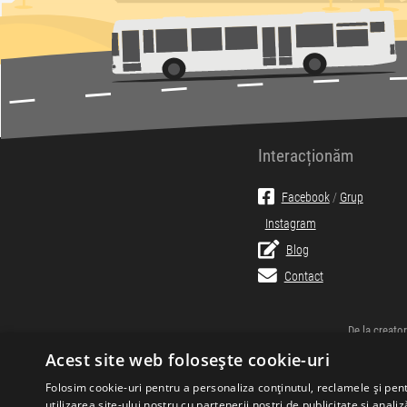
Interacționăm
Facebook
/
Grup
Instagram
Blog
Contact
De la creator
Acest site web folosește cookie-uri
Folosim cookie-uri pentru a personaliza conținutul, reclamele și pe
utilizarea site-ului nostru cu partenerii noștri de publicitate și anali