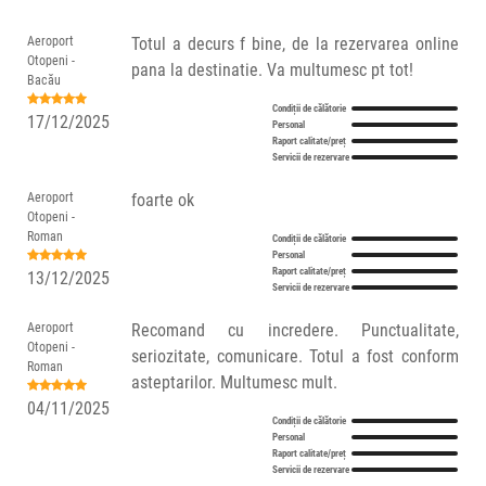
Aeroport
Totul a decurs f bine, de la rezervarea online
Otopeni -
pana la destinatie. Va multumesc pt tot!
Bacău
Condiții de călătorie
17/12/2025
Personal
Raport calitate/preț
Servicii de rezervare
Aeroport
foarte ok
Otopeni -
Roman
Condiții de călătorie
Personal
Raport calitate/preț
13/12/2025
Servicii de rezervare
Aeroport
Recomand cu incredere. Punctualitate,
Otopeni -
seriozitate, comunicare. Totul a fost conform
Roman
asteptarilor. Multumesc mult.
04/11/2025
Condiții de călătorie
Personal
Raport calitate/preț
Servicii de rezervare