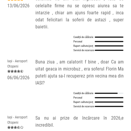
13/06/2026
celelalte firme nu se opresc aiurea sa te
intarzie , chiar am ajuns foarte rapid , inca
odat felicitari la soferii de astazi , super
baietii.
Condiții de călătorie
Personal
Raport calitate/preț
Servicii de rezervare
Iași - Aeroport
Buna ziua , am calatorit f bine , doar Ca am
Otopeni
uitat geaca in microbuz , era soferul Florin Ma
puteti ajuta sa-l recuperez prin vecina mea din
06/06/2026
IASI?
Condiții de călătorie
Personal
Raport calitate/preț
Servicii de rezervare
Iași - Aeroport
Sa nu ai prize de încărcare în 2026,e
Otopeni
incredibil.