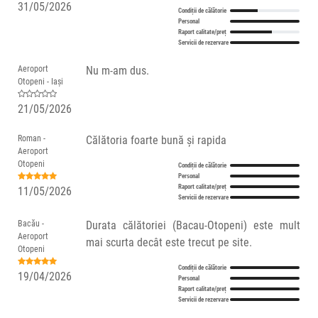
31/05/2026
Condiții de călătorie
Personal
Raport calitate/preț
Servicii de rezervare
Aeroport
Nu m-am dus.
Otopeni - Iași
21/05/2026
Roman -
Călătoria foarte bună și rapida
Aeroport
Otopeni
Condiții de călătorie
Personal
Raport calitate/preț
11/05/2026
Servicii de rezervare
Bacău -
Durata călătoriei (Bacau-Otopeni) este mult
Aeroport
mai scurta decât este trecut pe site.
Otopeni
Condiții de călătorie
19/04/2026
Personal
Raport calitate/preț
Servicii de rezervare