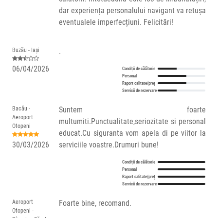
dar experiența personalului navigant va retușa
eventualele imperfecțiuni. Felicitări!
Buzău - Iași
.
06/04/2026
Condiții de călătorie
Personal
Raport calitate/preț
Servicii de rezervare
Bacău -
Suntem foarte
Aeroport
multumiti.Punctualitate,seriozitate si personal
Otopeni
educat.Cu siguranta vom apela di pe viitor la
30/03/2026
serviciile voastre.Drumuri bune!
Condiții de călătorie
Personal
Raport calitate/preț
Servicii de rezervare
Aeroport
Foarte bine, recomand.
Otopeni -