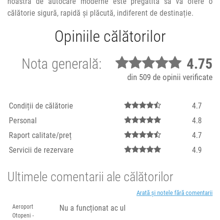
noastră de autocare moderne este pregătită să vă ofere o
călătorie sigură, rapidă și plăcută, indiferent de destinație.
Opiniile călătorilor
Nota generală:
4.75
din 509 de opinii verificate
Condiții de călătorie
4.7
Personal
4.8
Raport calitate/preț
4.7
Servicii de rezervare
4.9
Ultimele comentarii ale călătorilor
Arată și notele fără comentarii
Aeroport
Nu a funcționat ac ul
Otopeni -