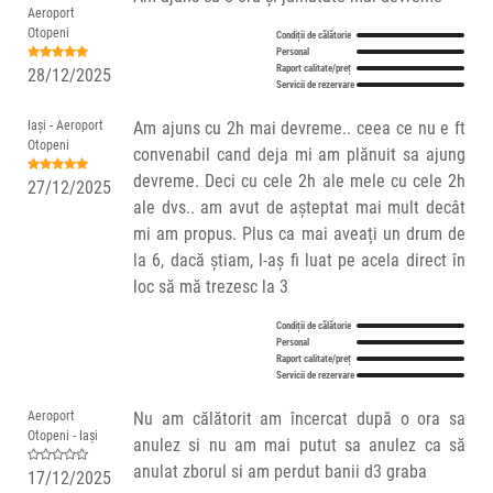
Aeroport
Otopeni
Condiții de călătorie
Personal
Raport calitate/preț
28/12/2025
Servicii de rezervare
Iași - Aeroport
Am ajuns cu 2h mai devreme.. ceea ce nu e ft
Otopeni
convenabil cand deja mi am plănuit sa ajung
devreme. Deci cu cele 2h ale mele cu cele 2h
27/12/2025
ale dvs.. am avut de așteptat mai mult decât
mi am propus. Plus ca mai aveați un drum de
la 6, dacă știam, l-aș fi luat pe acela direct în
loc să mă trezesc la 3
Condiții de călătorie
Personal
Raport calitate/preț
Servicii de rezervare
Aeroport
Nu am călătorit am încercat după o ora sa
Otopeni - Iași
anulez si nu am mai putut sa anulez ca să
anulat zborul si am perdut banii d3 graba
17/12/2025