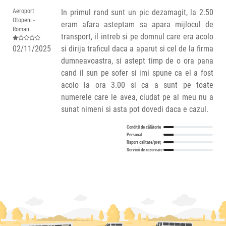
Aeroport
In primul rand sunt un pic dezamagit, la 2.50
Otopeni -
eram afara asteptam sa apara mijlocul de
Roman
transport, il intreb si pe domnul care era acolo
02/11/2025
si dirija traficul daca a aparut si cel de la firma
dumneavoastra, si astept timp de o ora pana
cand il sun pe sofer si imi spune ca el a fost
acolo la ora 3.00 si ca a sunt pe toate
numerele care le avea, ciudat pe al meu nu a
sunat nimeni si asta pot dovedi daca e cazul.
Condiții de călătorie
Personal
Raport calitate/preț
Servicii de rezervare