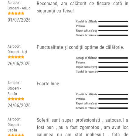
Aeroport
Recomand, am călătorit de fiecare dată în
Otopeni - Adjud
siguranță cu Teisa!
01/07/2026
Condiții de călătorie
Personal
Raport calitate/preț
Servicii de rezervare
Aeroport
Punctualitate și condiții optime de călătorie.
Otopeni - Iași
Condiții de călătorie
26/06/2026
Personal
Raport calitate/preț
Servicii de rezervare
Aeroport
Foarte bine
Otopeni -
Bacău
Condiții de călătorie
Personal
Raport calitate/preț
24/06/2026
Servicii de rezervare
Aeroport
Soferii sunt super profesionisti , autocarul a
Otopeni -
fost bun , nu a fost zgomotos , am avut loc
Bacău
calumea nu am stat inghesuit , fata de