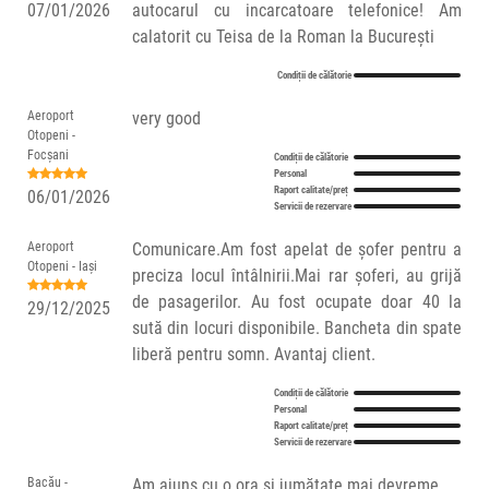
07/01/2026
autocarul cu incarcatoare telefonice! Am
calatorit cu Teisa de la Roman la București
Condiții de călătorie
Aeroport
very good
Otopeni -
Focșani
Condiții de călătorie
Personal
Raport calitate/preț
06/01/2026
Servicii de rezervare
Aeroport
Comunicare.Am fost apelat de șofer pentru a
Otopeni - Iași
preciza locul întâlnirii.Mai rar șoferi, au grijă
de pasagerilor. Au fost ocupate doar 40 la
29/12/2025
sută din locuri disponibile. Bancheta din spate
liberă pentru somn. Avantaj client.
Condiții de călătorie
Personal
Raport calitate/preț
Servicii de rezervare
Bacău -
Am ajuns cu o ora și jumătate mai devreme