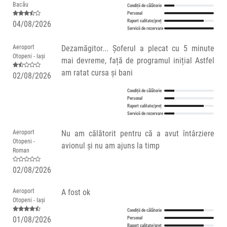
Bacău
Condiții de călătorie
Personal
Raport calitate/preț
04/08/2026
Servicii de rezervare
Aeroport
Dezamăgitor... Șoferul a plecat cu 5 minute
Otopeni - Iași
mai devreme, față de programul inițial Astfel
am ratat cursa și bani
02/08/2026
Condiții de călătorie
Personal
Raport calitate/preț
Servicii de rezervare
Aeroport
Nu am călătorit pentru că a avut întârziere
Otopeni -
avionul și nu am ajuns la timp
Roman
02/08/2026
Aeroport
A fost ok
Otopeni - Iași
Condiții de călătorie
01/08/2026
Personal
Raport calitate/preț