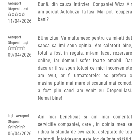
Aeroport
Bună. din cauza întîrzieri Conpaniei Wizz Air
Otopeni - Iași
am perdut Autobuzul la Iași. Mai pot recupera
bani?
11/04/2026
Aeroport
BUna ziua, Va multumesc pentru ca mi-ati dat
Otopeni - Iași
sansa sa imi spun opinia. Am calatorit bine,
totul a fost in regula, mi-am facut rezervare
09/04/2026
online, iar domnul sofer foarte amabil. Dar
daca ar fi sa spun totusi ce mici inconveniete
am avut, ar fi urmatoarele: as prefera o
masina putin mai mare si scaunul mai comod,
a fost plin cand am venit eu Otopeni-Iasi.
Numai bine!
Iași - Aeroport
Am mai beneficiat si am mai comentat
Otopeni
serviciile companiei, care , in opinia mea se
ridica la standarde civilizate, asteptate de toti
06/04/2026
calatorii. Întotdeauna este loc de îmbunătățiri,