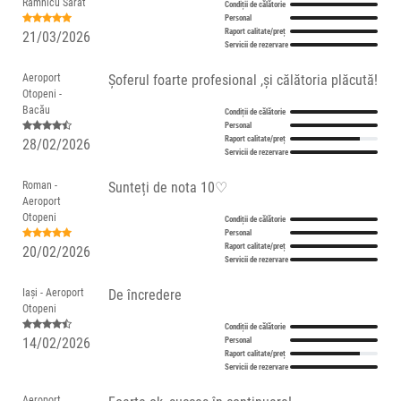
Râmnicu Sărat
Condiții de călătorie
Personal
Raport calitate/preț
21/03/2026
Servicii de rezervare
Aeroport
Șoferul foarte profesional ,și călătoria plăcută!
Otopeni -
Bacău
Condiții de călătorie
Personal
Raport calitate/preț
28/02/2026
Servicii de rezervare
Roman -
Sunteți de nota 10♡
Aeroport
Otopeni
Condiții de călătorie
Personal
Raport calitate/preț
20/02/2026
Servicii de rezervare
Iași - Aeroport
De încredere
Otopeni
Condiții de călătorie
14/02/2026
Personal
Raport calitate/preț
Servicii de rezervare
Aeroport