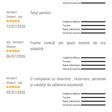
Servicii de rezervare
Aeroport
Totul perfect.
Otopeni - Iași
Condiții de călătorie
12/07/2026
Personal
Raport calitate/preț
Servicii de rezervare
Iași - Aeroport
Foarte comod am ajuns înainte de ora
Otopeni
stabilită
06/07/2026
Condiții de călătorie
Personal
Raport calitate/preț
Servicii de rezervare
Aeroport
O companie cu diservire , rezervare, personal
Otopeni - Iași
și condiții de călătorie excelentă
05/07/2026
Condiții de călătorie
Personal
Raport calitate/preț
Servicii de rezervare