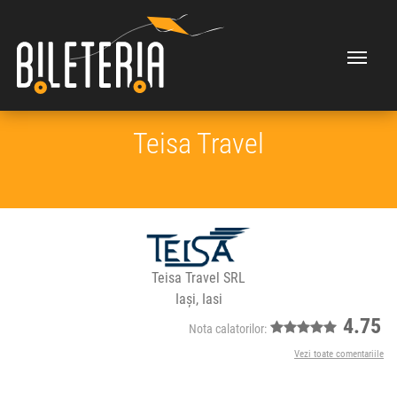
Teisa Travel
Teisa Travel SRL
Iași, Iasi
4.75
Nota calatorilor:
Vezi toate comentariile