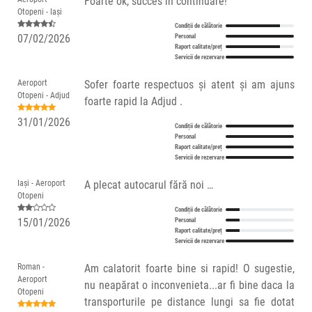
Foarte ok, succes în continuare!
Otopeni - Iași
Condiții de călătorie
07/02/2026
Personal
Raport calitate/preț
Servicii de rezervare
Aeroport
Sofer foarte respectuos și atent și am ajuns
Otopeni - Adjud
foarte rapid la Adjud .
31/01/2026
Condiții de călătorie
Personal
Raport calitate/preț
Servicii de rezervare
Iași - Aeroport
A plecat autocarul fără noi …
Otopeni
Condiții de călătorie
15/01/2026
Personal
Raport calitate/preț
Servicii de rezervare
Roman -
Am calatorit foarte bine si rapid! O sugestie,
Aeroport
nu neapărat o inconvenieta...ar fi bine daca la
Otopeni
transporturile pe distance lungi sa fie dotat