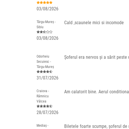
03/08/2026
Târgu-Mureș -
Cald ,scaunele mici si incomode
Sibiu
03/08/2026
Odorheiu
Șoferul era nervos și a sărit peste 
Secuiesc -
Târgu-Mureș
31/07/2026
Craiova -
Am calatorit bine. Aerul conditionat
Râmnicu
Vâlcea
28/07/2026
Mediaș -
Biletele foarte scumpe, șoferul de 