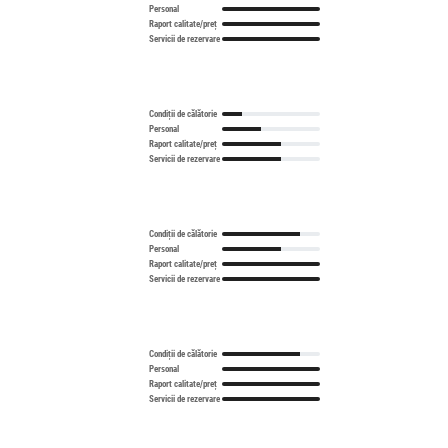
Personal
Raport calitate/preț
Servicii de rezervare
Condiții de călătorie
Personal
Raport calitate/preț
Servicii de rezervare
Condiții de călătorie
Personal
Raport calitate/preț
Servicii de rezervare
Condiții de călătorie
Personal
Raport calitate/preț
Servicii de rezervare