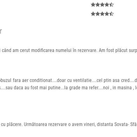
r
i când am cerut modificarea numelui în rezervare. Am fost plăcut sur
uzul fara aer conditionat....doar cu ventilatie....cel ptin asa cred....d
s....sau daca au fost mai putine...la grade ma refer....noi , in masina , 
m cu plăcere. Următoarea rezervare o avem vineri, distanta Sovata- Sf