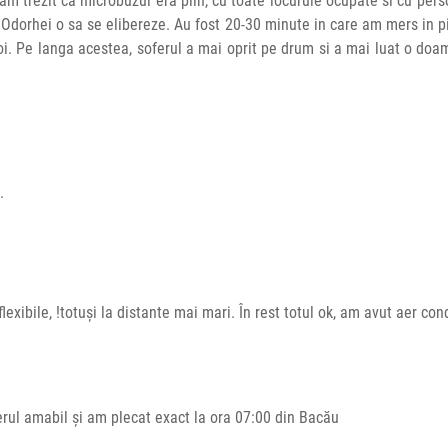
am trezit ca microbuzul era plin, cu toate locurule ocupate si cu per
a Odorhei o sa se elibereze. Au fost 20-30 minute in care am mers in 
oi. Pe langa acestea, soferul a mai oprit pe drum si a mai luat o doamna
.
lexibile, !totuși la distante mai mari. În rest totul ok, am avut aer co
ferul amabil și am plecat exact la ora 07:00 din Bacău