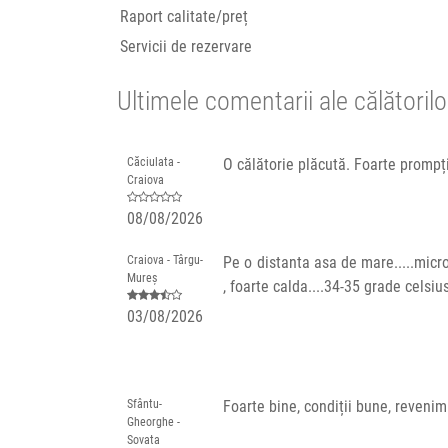
Raport calitate/preț
Servicii de rezervare
Ultimele comentarii ale călătorilo
Căciulata -
O călătorie plăcută. Foarte prompț
Craiova
08/08/2026
Craiova - Târgu-
Pe o distanta asa de mare.....microb
Mureș
, foarte calda....34-35 grade celsiu
03/08/2026
Sfântu-
Foarte bine, condiții bune, reveni
Gheorghe -
Sovata