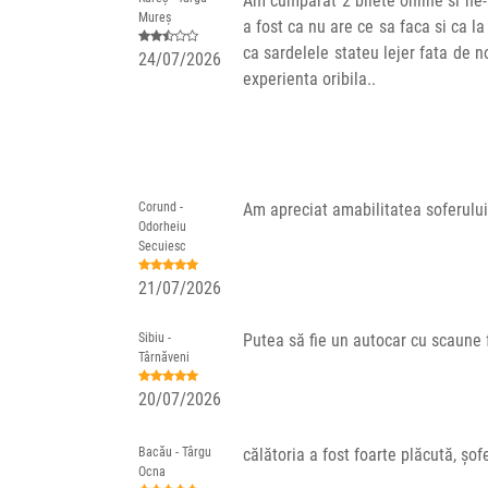
Am cumparat 2 bilete online si ne-
Mureș
a fost ca nu are ce sa faca si ca l
ca sardelele stateu lejer fata de n
24/07/2026
experienta oribila..
Corund -
Am apreciat amabilitatea soferului
Odorheiu
Secuiesc
21/07/2026
Sibiu -
Putea să fie un autocar cu scaune f
Târnăveni
20/07/2026
Bacău - Târgu
călătoria a fost foarte plăcută, șo
Ocna