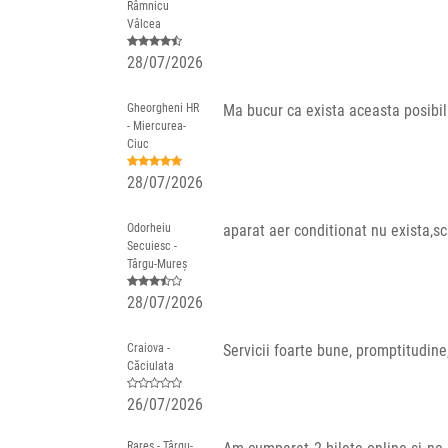
Râmnicu
Vâlcea
28/07/2026
Gheorgheni HR
Ma bucur ca exista aceasta posibilit
- Miercurea-
Ciuc
28/07/2026
Odorheiu
aparat aer conditionat nu exista,s
Secuiesc -
Târgu-Mureș
28/07/2026
Craiova -
Servicii foarte bune, promptitudine
Căciulata
26/07/2026
Rareș - Târgu-