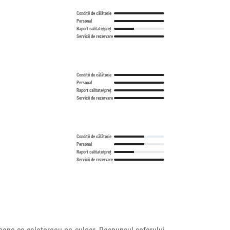
Condiții de călătorie
Personal
Raport calitate/preț
Servicii de rezervare
Condiții de călătorie
Personal
Raport calitate/preț
Servicii de rezervare
Condiții de călătorie
Personal
Raport calitate/preț
Servicii de rezervare