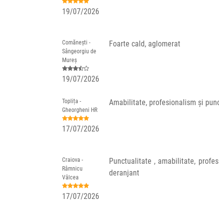
19/07/2026
Comănești -
Foarte cald, aglomerat
Sângeorgiu de
Mureș
19/07/2026
Toplița -
Amabilitate, profesionalism și punct
Gheorgheni HR
17/07/2026
Craiova -
Punctualitate , amabilitate, profe
Râmnicu
deranjant
Vâlcea
17/07/2026