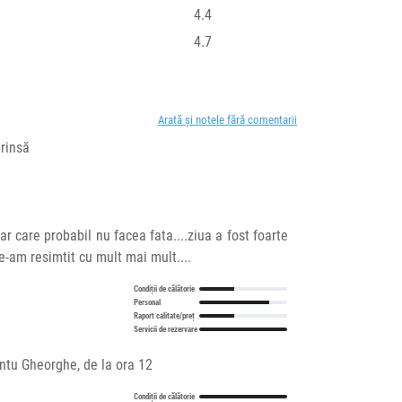
4.4
4.7
Arată și notele fără comentarii
prinsă
ar care probabil nu facea fata....ziua a fost foarte
le-am resimtit cu mult mai mult....
Condiții de călătorie
Personal
Raport calitate/preț
Servicii de rezervare
ântu Gheorghe, de la ora 12
Condiții de călătorie