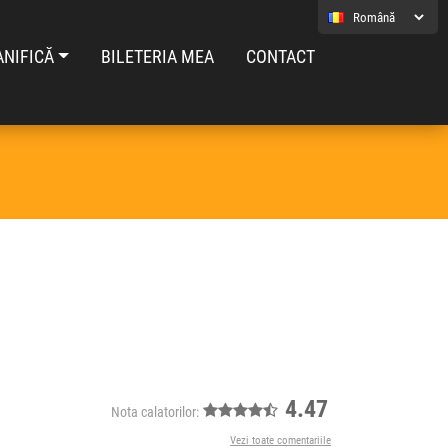
ANIFICĂ
BILETERIA MEA
CONTACT
4.47
Nota calatorilor:
Vezi toate comentariile