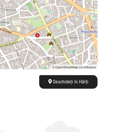
© OpenStreetMap contributors
Deschideți în Hărți