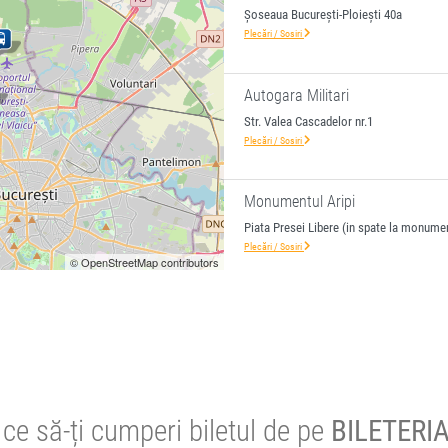
Șoseaua București-Ploiești 40a
Plecări / Sosiri
Autogara Militari
Str. Valea Cascadelor nr.1
Plecări / Sosiri
Monumentul Aripi
Piata Presei Libere (in spate la monumen
Plecări / Sosiri
© OpenStreetMap contributors
ce să-ți cumperi biletul de pe
BILETERIA