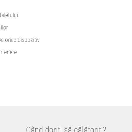
biletului
ilor
pe orice dispozitiv
rtenere
Când doriți să călătoriți?