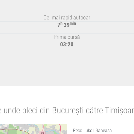
Cel mai rapid autocar
h
min
7
39
Prima cursă
03:20
 unde pleci din București către Timișoa
Peco Lukoil Baneasa