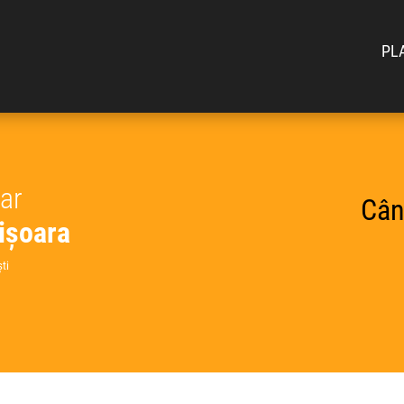
PL
car
Cân
ișoara
ti