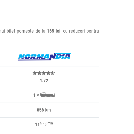
a
unui bilet pornește de la
165 lei
, cu reduceri pentru
4.72
1 ×
656
km
h
min
11
15