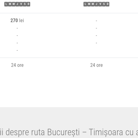
L
M
M
J
V
S
D
L
M
M
J
V
S
D
270
lei
-
-
-
-
-
-
-
-
24 ore
24 ore
ii despre ruta București – Timișoara cu 