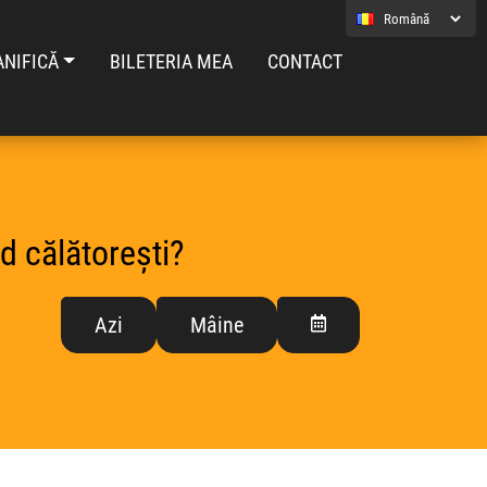
ANIFICĂ
BILETERIA MEA
CONTACT
d călătorești?
Azi
Mâine