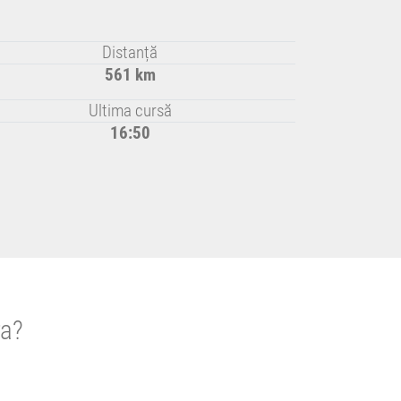
Distanță
561 km
Ultima cursă
16:50
ra?