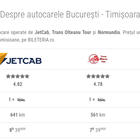
Despre autocarele București - Timișoar
tocare operate de
JetCab
,
Trans Olteanu Tour
și
Normandia
. Prețul 
comisioane, pe BILETERIA.ro.
4.82
4.78
1 ×
1 ×
641
km
561
km
h
min
h
min
8
39
7
39