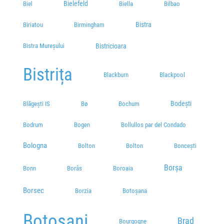
Bielefeld
Biel
Biella
Bilbao
Bistra
Biriatou
Birmingham
Bistra Mureșului
Bistricioara
Bistrița
Blackburn
Blackpool
Bodești
Blăgești IS
Bø
Bochum
Bodrum
Bogen
Bollullos par del Condado
Bologna
Bolton
Bolton
Boncești
Borșa
Bonn
Borås
Boroaia
Borsec
Borzia
Botoșana
Botoșani
Brad
Bourgogne