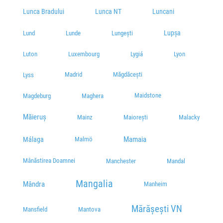
Lunca Bradului
Lunca NT
Luncani
Lupșa
Lund
Lunde
Lungești
Luton
Luxembourg
Lygiá
Lyon
Madrid
Măgdăcești
Lyss
Maidstone
Magdeburg
Maghera
Măieruș
Mainz
Maiorești
Malacky
Mamaia
Málaga
Malmö
Mânăstirea Doamnei
Manchester
Mandal
Mangalia
Mândra
Manheim
Mărășești VN
Mansfield
Mantova