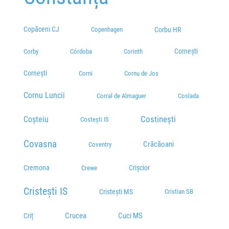
Copăceni CJ
Corbu HR
Copenhagen
Cornești
Corby
Córdoba
Corinth
Cornești
Cornu de Jos
Corni
Cornu Luncii
Corral de Almaguer
Coslada
Costinești
Coșteiu
Costești IS
Covasna
Crăcăoani
Coventry
Cremona
Crișcior
Crewe
Cristești IS
Cristești MS
Cristian SB
Cuci MS
Crucea
Criț