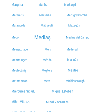
Margina
Maribor
Markaryd
Marmaris
Marseille
Martigny-Combe
Matagorda
Mătișești
Mazagón
Mediaș
Meco
Medina del Campo
Meinerzhagen
Melk
Mellerud
Mesinón
Memmingen
Mérida
Mestre
Meștera
Mestecăniș
Metamorfosi
Metz
Middlesbrough
Miercurea Sibiului
Miguel Esteban
Mihai Viteazu
Mihai Viteazu MS