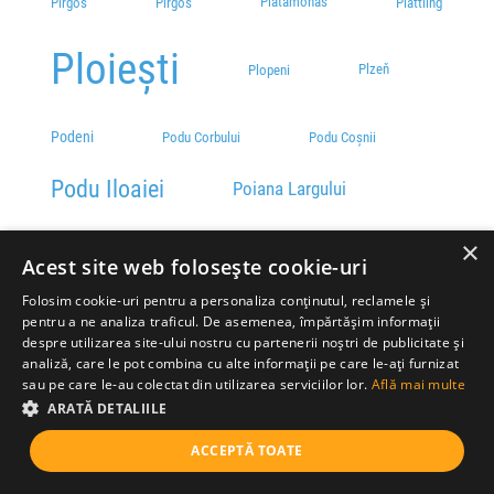
Platamonas
Pírgos
Pírgos
Plattling
Ploiești
Plzeň
Plopeni
Podeni
Podu Corbului
Podu Coșnii
Podu Iloaiei
Poiana Largului
Poiana Stampei
×
Poiana NT
Acest site web folosește cookie-uri
Pojorâta
Poiana țapului
Polychrono
Folosim cookie-uri pentru a personaliza conținutul, reclamele și
pentru a ne analiza traficul. De asemenea, împărtășim informații
despre utilizarea site-ului nostru cu partenerii noștri de publicitate și
Pomorie
Pordenone
Portadown
analiză, care le pot combina cu alte informații pe care le-ați furnizat
sau pe care le-au colectat din utilizarea serviciilor lor.
Află mai multe
Porumbacu de Jos
Portlaoise
Portogruaro
ARATĂ DETALIILE
Praga
Posada
Posidi
Potos
ACCEPTĂ TOATE
Predeal
Praxia
Prato
Preston