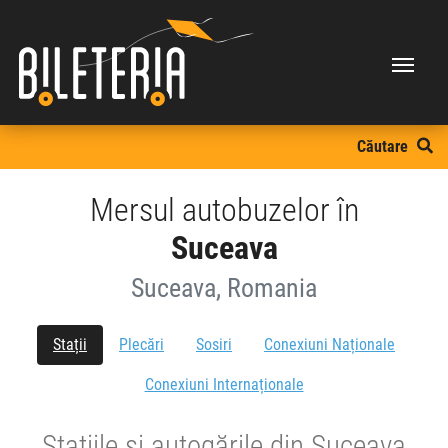
Căutare
Mersul autobuzelor în
Suceava
Suceava, Romania
Stații
Plecări
Sosiri
Conexiuni Naționale
Conexiuni Internaționale
Stațiile și autogările din Suceava