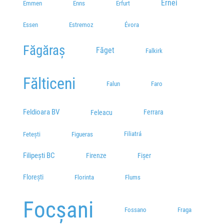
Ernei
Emmen
Enns
Erfurt
Essen
Estremoz
Évora
Făgăraș
Făget
Falkirk
Fălticeni
Falun
Faro
Feldioara BV
Ferrara
Feleacu
Filiatrá
Fetești
Figueras
Filipești BC
Fișer
Firenze
Florești
Florinta
Flums
Focșani
Fossano
Fraga