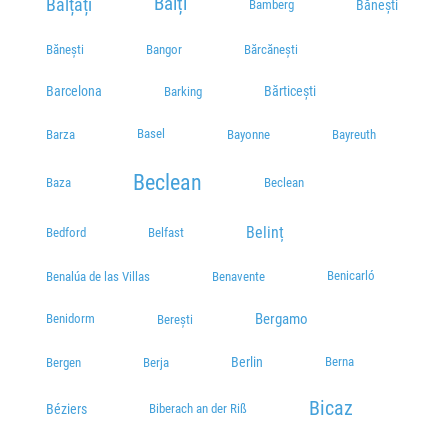
Bălți
Bălțați
Bănești
Bamberg
Plecări / Sosiri
Bănești
Bangor
Bărcănești
Barcelona
Bărticești
Barking
Basel
Barza
Bayonne
Bayreuth
Beclean
Baza
Beclean
Belinț
Bedford
Belfast
Benicarló
Benalúa de las Villas
Benavente
Bergamo
Benidorm
Berești
Berlin
Berna
Bergen
Berja
Bicaz
Béziers
Biberach an der Riß