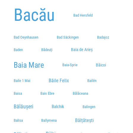
Bacău
RAMIRO(Stadion)
Bad Hersfeld
Plecări / Sosiri
Dom Polski
Bad Oeynhausen
Bad Säckingen
Badajoz
str. Ion Voda Viteazul Nr.5
Plecări / Sosiri
Baia de Arieș
Baden
Bădeuţi
Parcare Jumbo
Baia Mare
Plecări / Sosiri
Baia-Sprie
Băicoi
Parcare Lidl
Băile Felix
Baile 1 Mai
Bailén
Strada Cuza Vodă 55, Suceava, România
Plecări / Sosiri
Baisa
Baix Ebre
Bălăceana
Peco OMV
Bălăușeri
Balchik
Balingen
Strada Cuza Voda 65
Plecări / Sosiri
Bălțătești
Balisa
Ballymena
Parcare LIDL Obcini