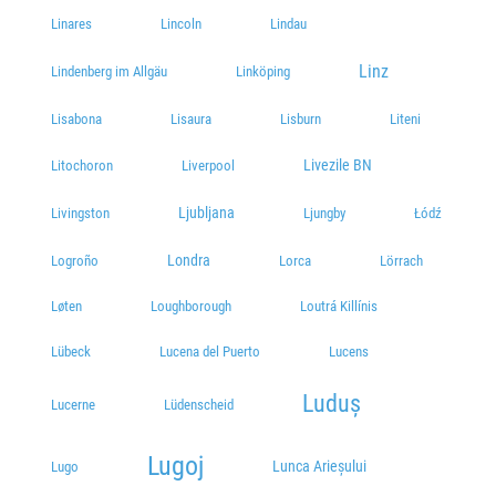
Linares
Lincoln
Lindau
Linz
Lindenberg im Allgäu
Linköping
Lisabona
Lisaura
Lisburn
Liteni
Livezile BN
Litochoron
Liverpool
Ljubljana
Livingston
Ljungby
Łódź
Londra
Logroño
Lorca
Lörrach
Løten
Loughborough
Loutrá Killínis
Lübeck
Lucena del Puerto
Lucens
Luduș
Lucerne
Lüdenscheid
Lugoj
Lunca Arieșului
Lugo