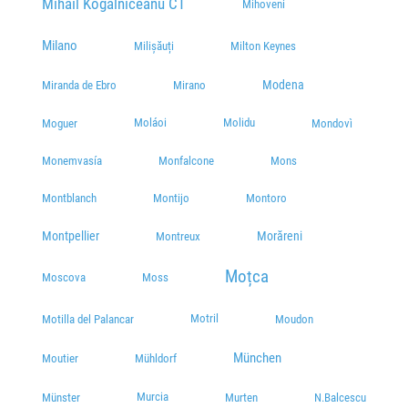
Mihail Kogălniceanu CT
Mihoveni
Milano
Milișăuți
Milton Keynes
Modena
Miranda de Ebro
Mirano
Moláoi
Molidu
Moguer
Mondovì
Monemvasía
Monfalcone
Mons
Montblanch
Montijo
Montoro
Montpellier
Morăreni
Montreux
Moțca
Moscova
Moss
Motril
Motilla del Palancar
Moudon
München
Moutier
Mühldorf
Murcia
Münster
Murten
N.Balcescu