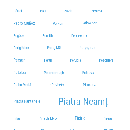
Pátrai
Pavia
Pau
Payerne
Pedro Muñoz
Pefkochori
Pefkari
Peresecina
Pegões
Penrith
Periș MS
Perpignan
Perigiálion
Perșani
Perth
Perugia
Peschiera
Petelea
Petrova
Peterborough
Petru Vodă
Piacenza
Pforzheim
Piatra Neamț
Piatra Fântânele
Pipirig
Pilas
Pina de Ebro
Pireas