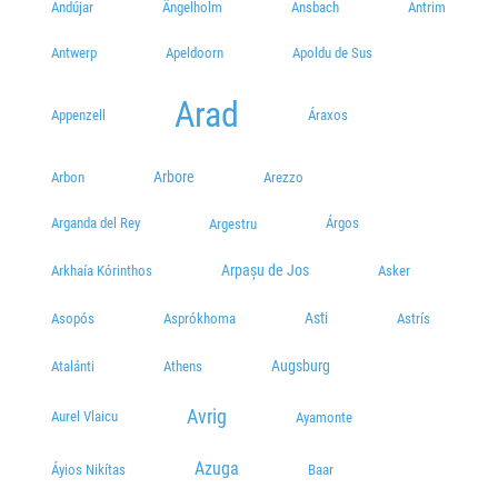
Andújar
Ängelholm
Ansbach
Antrim
Plecări / Sosiri
Antwerp
Apeldoorn
Apoldu de Sus
Statia Orizont-Burdujeni
Plecări / Sosiri
Arad
Appenzell
Áraxos
Agentia TRANS-NICOLAESCU - Centru Statie Mc' Donald's
Plecări / Sosiri
Arbore
Arbon
Arezzo
Petrom Peco
Arganda del Rey
Árgos
Argestru
Strada Cernăuți, 720021
Plecări / Sosiri
Arpașu de Jos
Arkhaía Kórinthos
Asker
Calea Burdujeni 5
Asti
Asopós
Asprókhoma
Astrís
Calea Burdujeni 5
Plecări / Sosiri
Augsburg
Athens
Atalánti
Centru
Avrig
Aurel Vlaicu
Ayamonte
Plecări / Sosiri
Azuga
Statia-Bazar
Áyios Nikítas
Baar
Plecări / Sosiri