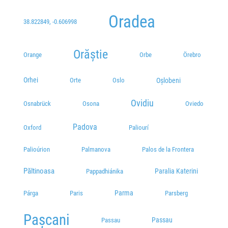
Oradea
38.822849, -0.606998
Orăștie
Orange
Orbe
Örebro
Orhei
Oșlobeni
Orte
Oslo
Ovidiu
Osnabrück
Osona
Oviedo
Padova
Oxford
Paliourí
Palioúrion
Palmanova
Palos de la Frontera
Păltinoasa
Paralia Katerini
Pappadhiánika
Parma
Párga
Paris
Parsberg
Pașcani
Passau
Passau