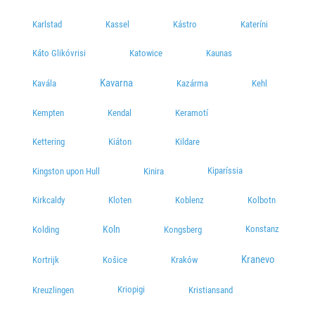
Karlstad
Kassel
Kástro
Kateríni
Káto Glikóvrisi
Katowice
Kaunas
Kavarna
Kavála
Kazárma
Kehl
Kempten
Kendal
Keramotí
Kettering
Kiáton
Kildare
Kiparíssia
Kingston upon Hull
Kinira
Kirkcaldy
Kloten
Koblenz
Kolbotn
Koln
Konstanz
Kolding
Kongsberg
Kranevo
Kortrijk
Košice
Kraków
Kriopigi
Kreuzlingen
Kristiansand