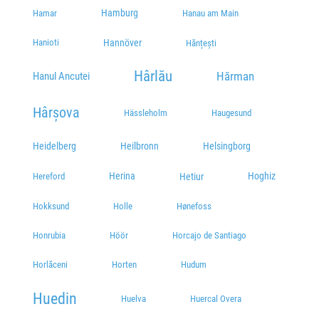
Hamburg
Hamar
Hanau am Main
Hanioti
Hannöver
Hănțești
Hârlău
Hărman
Hanul Ancutei
Hârșova
Hässleholm
Haugesund
Heidelberg
Heilbronn
Helsingborg
Herina
Hoghiz
Hetiur
Hereford
Hokksund
Holle
Hønefoss
Honrubia
Höör
Horcajo de Santiago
Horlăceni
Horten
Hudum
Huedin
Huelva
Huercal Overa