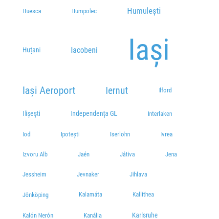
Humulești
Huesca
Humpolec
Iași
Iacobeni
Huțani
Iași Aeroport
Iernut
Ilford
Ilișești
Independența GL
Interlaken
Iod
Ipotești
Iserlohn
Ivrea
Izvoru Alb
Jaén
Játiva
Jena
Jessheim
Jevnaker
Jihlava
Kalamáta
Kallithea
Jönköping
Karlsruhe
Kalón Nerón
Kanália