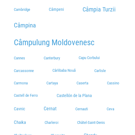
Câmpia Turzii
Câmpeni
Cambridge
Câmpina
Câmpulung Moldovenesc
Capu Corbului
Cannes
Canterbury
Cârlibaba Nouă
Carcassonne
Carlisle
Carmona
Cartaya
Caserta
Cassino
Castell de Ferro
Castellón de la Plana
Cernat
Cavnic
Cernauti
Ceva
Chaika
Charleroi
Châtel-Saint-Denis