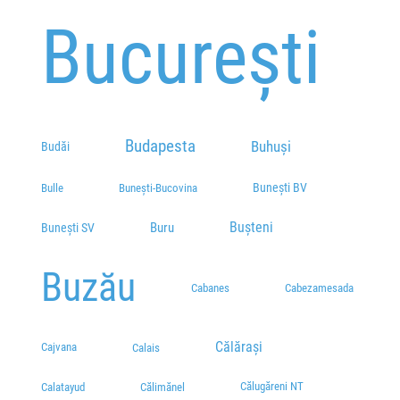
București
Budapesta
Buhuși
Budăi
Bunești BV
Bulle
Bunești-Bucovina
Bușteni
Buru
Bunești SV
Buzău
Cabanes
Cabezamesada
Călărași
Cajvana
Calais
Călugăreni NT
Calatayud
Călimănel