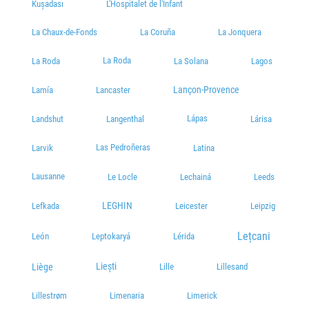
Kușadası
L'Hospitalet de l'Infant
La Chaux-de-Fonds
La Coruña
La Jonquera
La Roda
La Roda
La Solana
Lagos
Lançon-Provence
Lamía
Lancaster
Lápas
Landshut
Langenthal
Lárisa
Las Pedroñeras
Larvik
Latina
Lausanne
Le Locle
Lechainá
Leeds
LEGHIN
Lefkada
Leicester
Leipzig
Lețcani
León
Leptokaryá
Lérida
Liești
Liège
Lille
Lillesand
Lillestrøm
Limenaria
Limerick