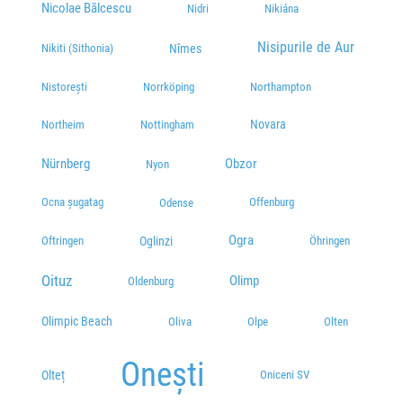
Nicolae Bălcescu
Nidri
Nikiána
Nisipurile de Aur
Nîmes
Nikiti (Sithonia)
Nistorești
Norrköping
Northampton
Novara
Northeim
Nottingham
Nürnberg
Obzor
Nyon
Ocna șugatag
Offenburg
Odense
Ogra
Oglinzi
Öhringen
Oftringen
Oituz
Olimp
Oldenburg
Olimpic Beach
Oliva
Olpe
Olten
Onești
Olteț
Oniceni SV