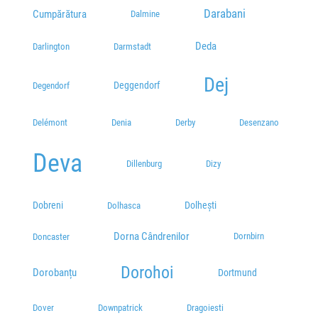
Darabani
Cumpărătura
Dalmine
Deda
Darlington
Darmstadt
Dej
Deggendorf
Degendorf
Delémont
Denia
Derby
Desenzano
Deva
Dillenburg
Dizy
Dobreni
Dolhești
Dolhasca
Dorna Cândrenilor
Dornbirn
Doncaster
Dorohoi
Dorobanțu
Dortmund
Dover
Downpatrick
Dragoiesti