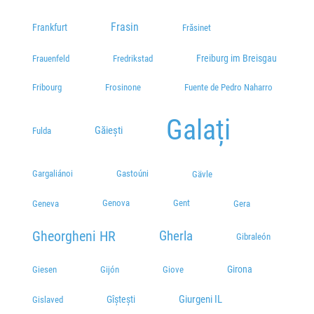
Frasin
Frankfurt
Frăsinet
Freiburg im Breisgau
Frauenfeld
Fredrikstad
Fribourg
Frosinone
Fuente de Pedro Naharro
Galați
Găieşti
Fulda
Gargaliánoi
Gastoúni
Gävle
Genova
Gent
Geneva
Gera
Gheorgheni HR
Gherla
Gibraleón
Girona
Giesen
Gijón
Giove
Giurgeni IL
Gîștești
Gislaved