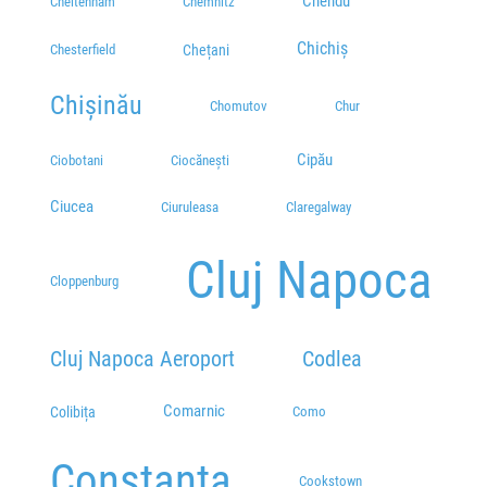
Chendu
Cheltenham
Chemnitz
Chichiș
Chețani
Chesterfield
Chișinău
Chomutov
Chur
Cipău
Ciobotani
Ciocănești
Ciucea
Ciuruleasa
Claregalway
Cluj Napoca
Cloppenburg
Cluj Napoca Aeroport
Codlea
Comarnic
Colibița
Como
Constanța
Cookstown