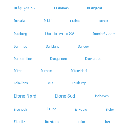
Drăgușeni SV
Drammen
Drangedal
Dresda
Dridif
Drøbak
Dublin
Dumbrăveni SV
Dumbrăvioara
Duisburg
Dumfries
Dunblane
Dundee
Dunfermline
Dungannon
Dunkerque
Düren
Durham
Düsseldorf
Echallens
Écija
Edinburgh
Eforie Nord
Eforie Sud
Eindhoven
El Ejido
Eisenach
El Rocío
Elche
Elenite
Elíka
Élos
Elia Nikitis