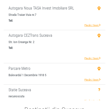
Autogara Noua TASA Invest Imobiliare SRL
Strada Traian Vuia nr.7
Tel:
+40230524340
Plecări / Sosiri
Autogara CEZTrans Suceava
Str. Ion Creanga Nr. 2
Tel:
0740355355
Mobil:
+4-0740-355.355
Plecări / Sosiri
Parcare Metro
Bulevardul 1 Decembrie 1918 5
Plecări / Sosiri
Statie Suceava
necunoscuta
Plecări / Sosiri