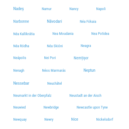
Nadeș
Namur
Nancy
Napoli
Năvodari
Narbonne
Néa Fókaia
Nea Moudania
Nea Potidea
Néa Kallikrátia
Neagra
Néa Ródha
Néa Skióni
Neápolis
Nei Pori
Nemțișor
Neptun
Nenagh
Néos Marmarás
Nessebar
Neuchâtel
Neumarkt in der Oberpfalz
Neustadt an der Aisch
Neuwied
Newbridge
Newcastle upon Tyne
Nice
Newquay
Newry
Nickelsdorf