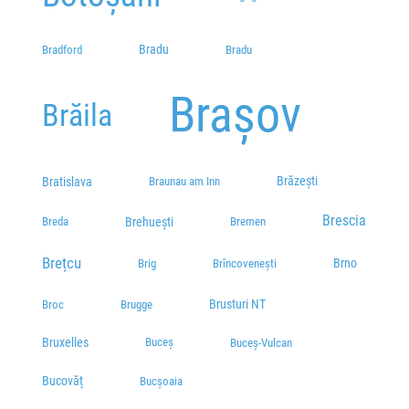
Bradu
Bradford
Bradu
Brașov
Brăila
Brăzești
Bratislava
Braunau am Inn
Brescia
Brehuești
Breda
Bremen
Brețcu
Brno
Brîncovenești
Brig
Brusturi NT
Broc
Brugge
Bruxelles
Buceș
Buceș-Vulcan
Bucovăț
Bucșoaia