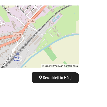
© OpenStreetMap contributors
Deschideți în Hărți