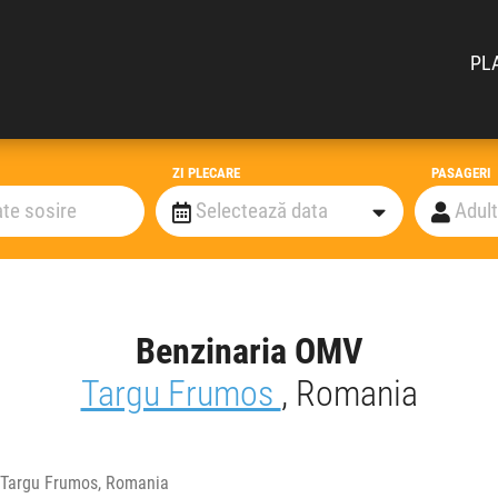
PL
ZI PLECARE
PASAGERI
Benzinaria OMV
Targu Frumos
, Romania
, Targu Frumos, Romania