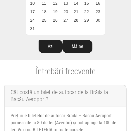
10
11
12
13
14
15
16
17
18
19
20
21
22
23
24
25
26
27
28
29
30
31
Azi
Mâine
Întrebări frecvente
Cât costă un bilet de autocar de la Brăila la
Bacău Aeroport?
Prețurile biletelor de autocar Brăila – Bacău Aeroport
pornesc de la 80 de lei (Aventin) și pot ajunge la 100 de
lei. Vezi pe BILETERIA.ro toate cursele.