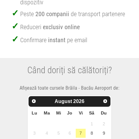
dispozitiv
Peste
200 companii
de transport partenere
Reduceri
exclusiv online
Confirmare
instant
pe email
Când doriți să călătoriți?
Afișează toate cursele Brăila - Bacău Aeroport de:
August
2026
Lu
Ma
Mi
Jo
Vi
Sâ
Du
1
2
3
4
5
6
7
8
9