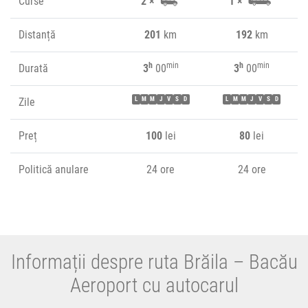
Curse
2 ×
1 ×
Distanță
201
km
192
km
h
min
h
min
Durată
3
00
3
00
Zile
L
M
M
J
V
S
D
L
M
M
J
V
S
D
Preț
100
lei
80
lei
Politică anulare
24 ore
24 ore
Informații despre ruta Brăila – Bacău
Aeroport cu autocarul