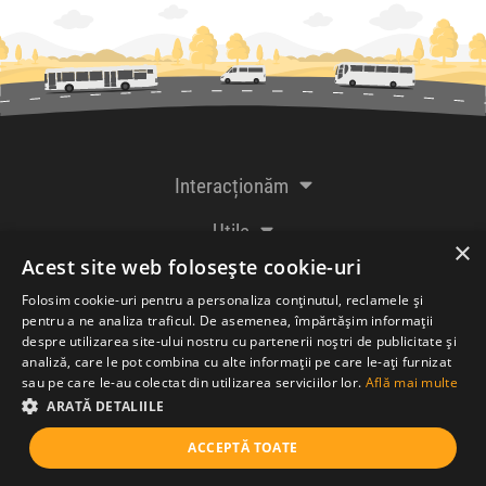
Interacționăm
Utile
×
Acest site web folosește cookie-uri
De la creatorii
Folosim cookie-uri pentru a personaliza conținutul, reclamele și
pentru a ne analiza traficul. De asemenea, împărtășim informații
despre utilizarea site-ului nostru cu partenerii noștri de publicitate și
analiză, care le pot combina cu alte informații pe care le-ați furnizat
Acceptăm plăți cu
sau pe care le-au colectat din utilizarea serviciilor lor.
Află mai multe
ARATĂ DETALIILE
ACCEPTĂ TOATE
© Bileteria SRL 2005-2026 |
Termeni și condiții