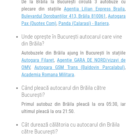
De la Brăila la București circulă 3 autobuze cu
Durată:
Zile de circulație:
plecare din stațiile
Agentia Lilian Express Braila
,
h
min
3
05
L
M
M
J
V
S
D
Bulevardul Dorobanților 413, Brăila 810061
,
Autogara
Pax (Duotex Com)
,
Panda (Calarasi) - Bariera
.
Unde oprește în București autocarul care vine
din Brăila?
Autobuzele din Brăila ajung în București în stațiile
Autogara Filaret
,
Agentie GARA DE NORD/vizavi de
OMV
,
Autogara GSM Trans (Baldovin Parcalabul)
,
Academia Romana Militara
.
Când pleacă autocarul din Brăila către
București?
Primul autobuz din Brăila pleacă la ora 05:30, iar
ultimul pleacă la ora 21:50.
Cât durează călătoria cu autocarul din Brăila
către București?