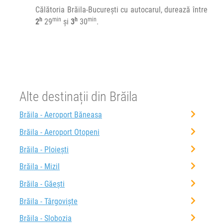
Călătoria Brăila-București cu autocarul, durează între
h
min
h
min
2
29
și
3
30
.
Alte destinații din Brăila
Brăila - Aeroport Băneasa
Brăila - Aeroport Otopeni
Brăila - Ploiești
Brăila - Mizil
Brăila - Găești
Brăila - Târgoviște
Brăila - Slobozia