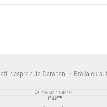
ații despre ruta Darabani – Brăila cu au
Cel mai rapid autocar
h
min
11
29