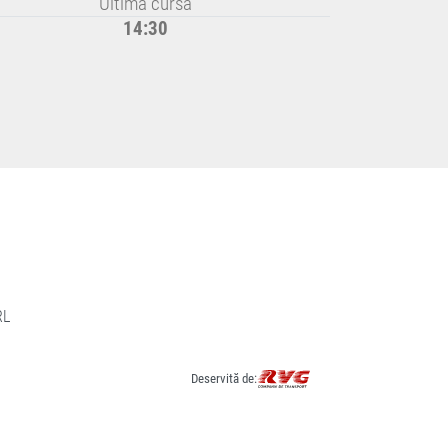
Ultima cursă
14:30
RL
Deservită de: