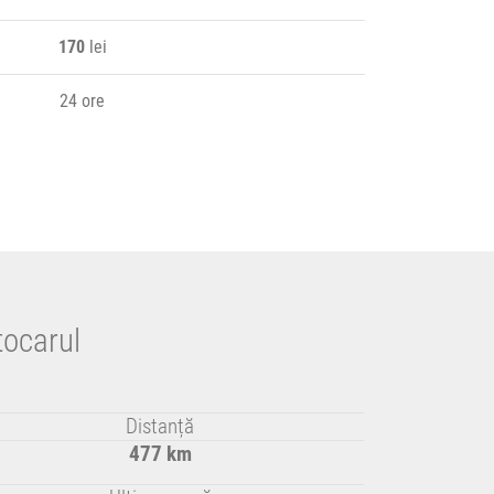
170
lei
24 ore
tocarul
Distanță
477 km