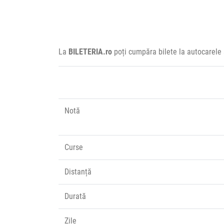
La
BILETERIA.ro
poți cumpăra bilete la autocarele 
Notă
Curse
Distanță
Durată
Zile