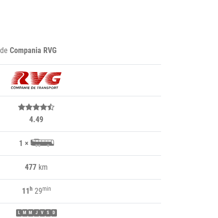
 de
Compania RVG
4.49
1 ×
477
km
h
min
11
29
L
M
M
J
V
S
D