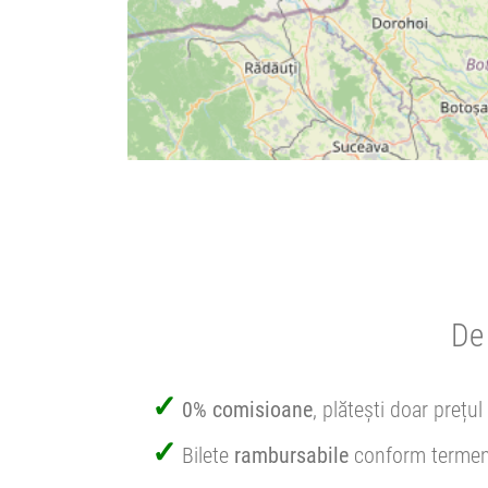
De 
0% comisioane
, plătești doar prețul 
Bilete
rambursabile
conform termen