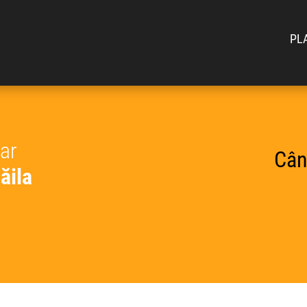
PL
car
Cân
ăila