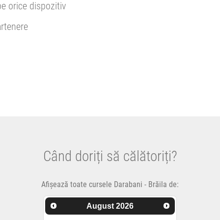
pe orice dispozitiv
rtenere
Când doriți să călătoriți?
Afișează toate cursele Darabani - Brăila de:
August
2026