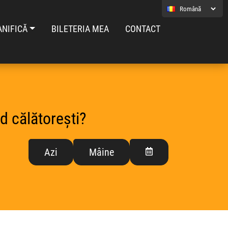
ANIFICĂ
BILETERIA MEA
CONTACT
d călătorești?
Azi
Mâine