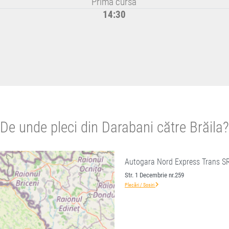
Prima cursă
14:30
De unde pleci din Darabani către Brăila?
Autogara Nord Express Trans S
Str. 1 Decembrie nr.259
Plecări / Sosiri