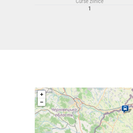
Curse zilnice
1
+
−