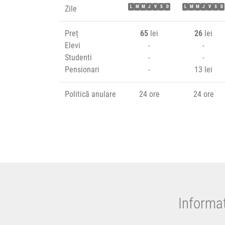
Zile
L
M
M
J
V
S
D
L
M
M
J
V
S
D
Preț
65
lei
26
lei
Elevi
-
-
Studenti
-
-
Pensionari
-
13 lei
Politică anulare
24 ore
24 ore
Informaț