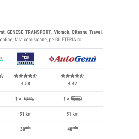
mt
,
GENESE TRANSPORT
,
Viomob
,
Olteanu Travel
,
ă online, fără comisioane, pe BILETERIA.ro.
4.58
4.42
1 ×
1 ×
31
km
31
km
min
min
30
40