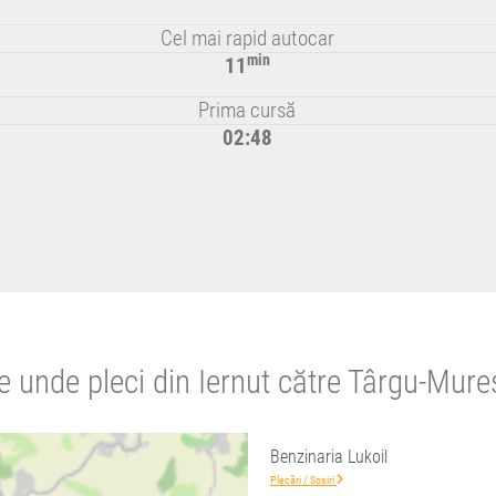
Cel mai rapid autocar
min
11
Prima cursă
02:48
e unde pleci din Iernut către Târgu-Mure
Benzinaria Lukoil
Plecări / Sosiri