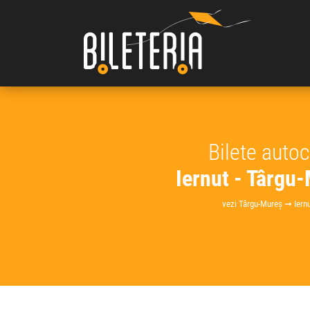
Bilete auto
Iernut - Târgu
vezi Târgu-Mureș ➞ Iern