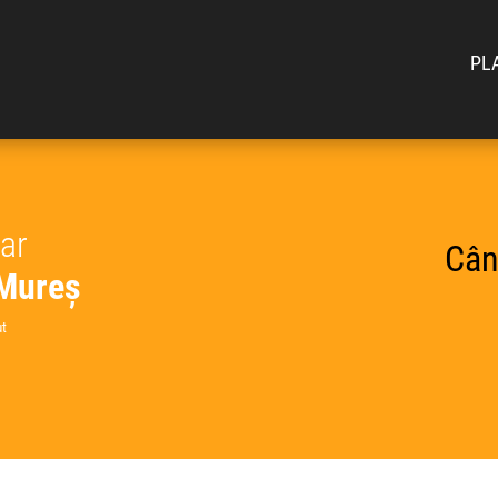
PL
car
Cân
-Mureș
ut