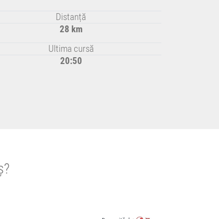
Distanță
28 km
Ultima cursă
20:50
ș?