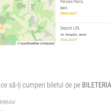
Parcare Penny
E60 5
Plecări / Sosiri
Depozit LIDL
str. Campului , Iernut
Plecări / Sosiri
© OpenStreetMap contributors
ce să-ți cumperi biletul de pe
BILETERIA
biletului