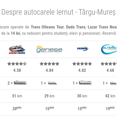
Despre autocarele Iernut - Târgu-Mureș
utocare operate de
Trans Olteanu Tour
,
Duda Trans
,
Lazar Trans Nea
e de la
14 lei
, cu reduceri pentru studenți, elevi și pensionari. Rezerv
4.58
4.84
4.82
4.68
2 ×
1 ×
1 ×
1 ×
31
km
29
km
30
km
42
km
min
min
min
min
20
15
15
19