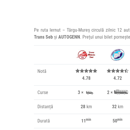
Pe ruta Iernut – Târgu-Mureș circulă zilnic 12 a
Trans Seb
și
AUTOGENN
. Prețul unui bilet porneșt
Notă
4.78
4.72
Curse
3 ×
2 ×
Distanță
28
km
32
km
min
min
Durată
11
50