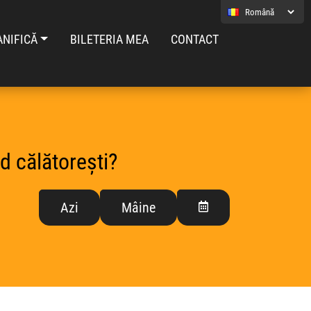
ANIFICĂ
BILETERIA MEA
CONTACT
d călătorești?
Azi
Mâine