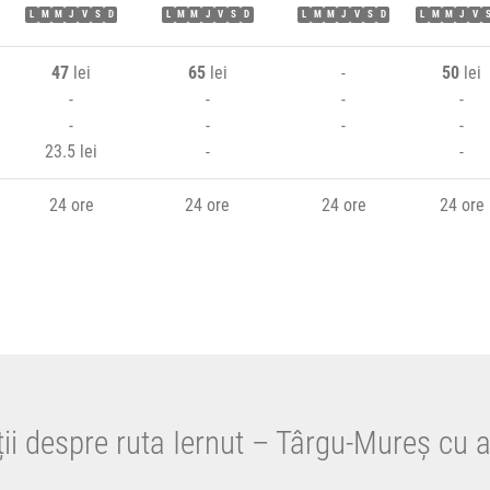
L
M
M
J
V
S
D
L
M
M
J
V
S
D
L
M
M
J
V
S
D
L
M
M
J
V
47
lei
65
lei
-
50
lei
-
-
-
-
-
-
-
-
23.5 lei
-
-
24 ore
24 ore
24 ore
24 ore
ii despre ruta Iernut – Târgu-Mureș cu 