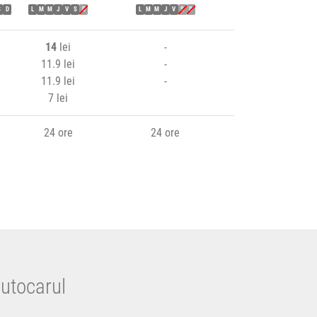
S
D
L
M
M
J
V
S
D
L
M
M
J
V
S
D
14
lei
-
11.9 lei
-
11.9 lei
-
7 lei
24 ore
24 ore
autocarul