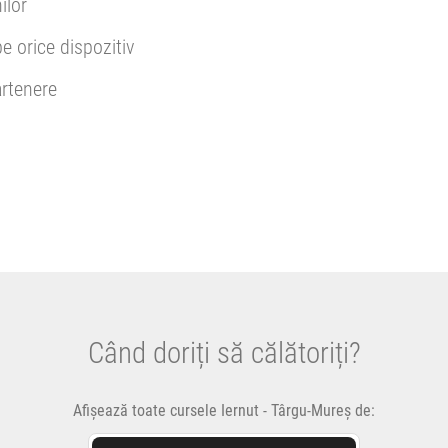
ilor
pe orice dispozitiv
rtenere
Când doriți să călătoriți?
Afișează toate cursele Iernut - Târgu-Mureș de: