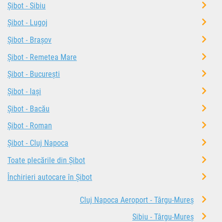
Șibot - Sibiu
Șibot - Lugoj
Șibot - Brașov
Șibot - Remetea Mare
Șibot - București
Șibot - Iași
Șibot - Bacău
Șibot - Roman
Șibot - Cluj Napoca
Toate plecările din Șibot
Închirieri autocare în Șibot
Cluj Napoca Aeroport - Târgu-Mureș
Sibiu - Târgu-Mureș