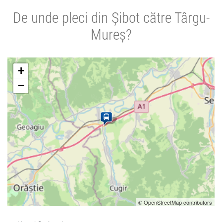
De unde pleci din Șibot către Târgu-
Mureș?
+
−
© OpenStreetMap contributors