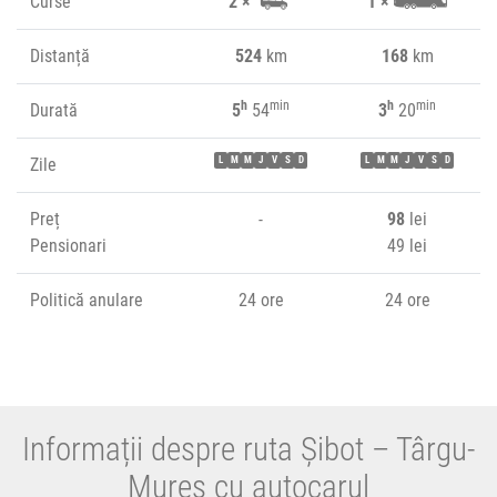
Curse
2 ×
1 ×
Distanță
524
km
168
km
h
min
h
min
Durată
5
54
3
20
Zile
L
M
M
J
V
S
D
L
M
M
J
V
S
D
Preț
-
98
lei
Pensionari
49 lei
Politică anulare
24 ore
24 ore
Informații despre ruta Șibot – Târgu-
Mureș cu autocarul