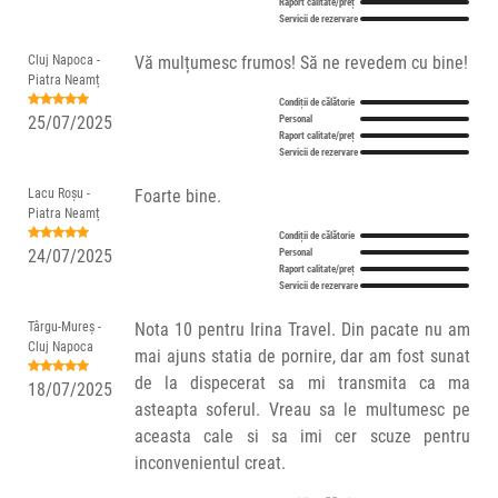
Raport calitate/preț
Servicii de rezervare
Cluj Napoca -
Vă mulțumesc frumos! Să ne revedem cu bine!
Piatra Neamț
Condiții de călătorie
25/07/2025
Personal
Raport calitate/preț
Servicii de rezervare
Lacu Roșu -
Foarte bine.
Piatra Neamț
Condiții de călătorie
24/07/2025
Personal
Raport calitate/preț
Servicii de rezervare
Târgu-Mureș -
Nota 10 pentru Irina Travel. Din pacate nu am
Cluj Napoca
mai ajuns statia de pornire, dar am fost sunat
de la dispecerat sa mi transmita ca ma
18/07/2025
asteapta soferul. Vreau sa le multumesc pe
aceasta cale si sa imi cer scuze pentru
inconvenientul creat.