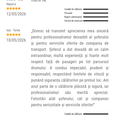
foarte ok.
Napoca
Condiții de călătorie
12/05/2026
Personal
Raport calitate/preț
Servicii de rezervare
Iași - Turda
„Doresc să transmit aprecierea mea sinceră
pentru profesionalismul deosebit al șoferului
10/05/2026
și pentru serviciile oferite de compania de
transport. Șoferul a dat dovadă de un calm
extraordinar, multă experiență și foarte mult
respect față de pasageri pe tot parcursul
drumului. A condus impecabil, prudent și
responsabil, respectând limitele de viteză și
punând siguranța călătorilor pe primul loc. Am
avut parte de o călătorie plăcută și sigură, iar
profesionalismul său merită apreciat.
Felicitări atât șoferului, cât și companiei
pentru seriozitate și serviciile oferite!”
Condiții de călătorie