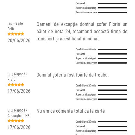
Personal
Raport calitate/preț
Servicii de rezervare
Iași - Băile
Oameni de excepție domnul șofer Florin un
Felix
băiat de nota 24, recomand această firmă de
transport și acest băiat minunat.
20/06/2026
Condiții de călătorie
Personal
Raport calitate/preț
Servicii de rezervare
Cluj Napoca -
Domnul șofer a fost foarte de treaba.
Praid
Condiții de călătorie
17/06/2026
Personal
Raport calitate/preț
Servicii de rezervare
Cluj Napoca -
Nu am ce comenta totul ca la carte
Gheorgheni HR
Condiții de călătorie
17/06/2026
Personal
Raport calitate/preț