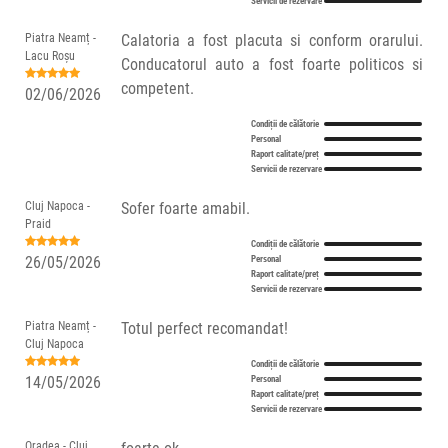
Servicii de rezervare
Piatra Neamț -
Calatoria a fost placuta si conform orarului.
Lacu Roșu
Conducatorul auto a fost foarte politicos si
competent.
02/06/2026
Condiții de călătorie
Personal
Raport calitate/preț
Servicii de rezervare
Cluj Napoca -
Sofer foarte amabil.
Praid
Condiții de călătorie
26/05/2026
Personal
Raport calitate/preț
Servicii de rezervare
Piatra Neamț -
Totul perfect recomandat!
Cluj Napoca
Condiții de călătorie
14/05/2026
Personal
Raport calitate/preț
Servicii de rezervare
Oradea - Cluj