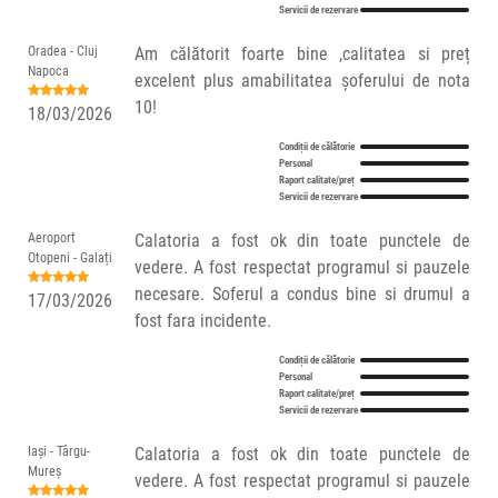
Servicii de rezervare
Oradea - Cluj
Am călătorit foarte bine ,calitatea si preț
Napoca
excelent plus amabilitatea șoferului de nota
10!
18/03/2026
Condiții de călătorie
Personal
Raport calitate/preț
Servicii de rezervare
Aeroport
Calatoria a fost ok din toate punctele de
Otopeni - Galați
vedere. A fost respectat programul si pauzele
necesare. Soferul a condus bine si drumul a
17/03/2026
fost fara incidente.
Condiții de călătorie
Personal
Raport calitate/preț
Servicii de rezervare
Iași - Târgu-
Calatoria a fost ok din toate punctele de
Mureș
vedere. A fost respectat programul si pauzele