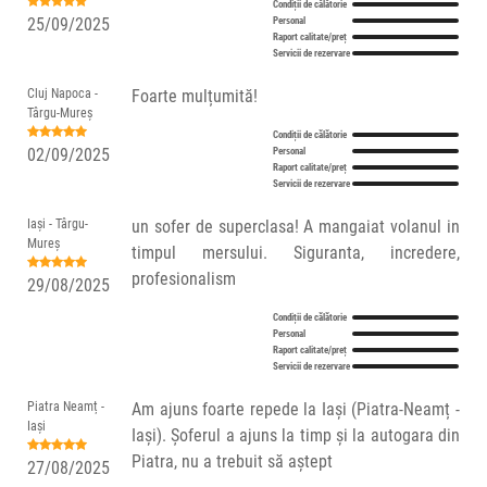
Condiții de călătorie
25/09/2025
Personal
Raport calitate/preț
Servicii de rezervare
Cluj Napoca -
Foarte mulțumită!
Târgu-Mureș
Condiții de călătorie
02/09/2025
Personal
Raport calitate/preț
Servicii de rezervare
Iași - Târgu-
un sofer de superclasa! A mangaiat volanul in
Mureș
timpul mersului. Siguranta, incredere,
profesionalism
29/08/2025
Condiții de călătorie
Personal
Raport calitate/preț
Servicii de rezervare
Piatra Neamț -
Am ajuns foarte repede la Iași (Piatra-Neamț -
Iași
Iași). Șoferul a ajuns la timp și la autogara din
Piatra, nu a trebuit să aștept
27/08/2025