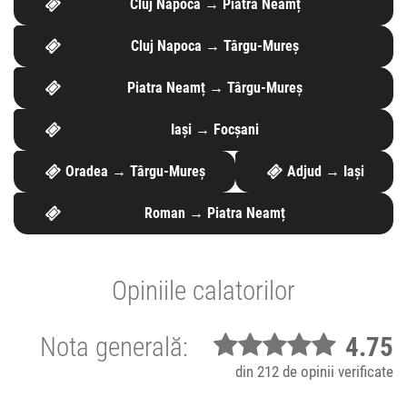
Cluj Napoca → Piatra Neamț
Cluj Napoca → Târgu-Mureș
Piatra Neamț → Târgu-Mureș
Iași → Focșani
Oradea → Târgu-Mureș
Adjud → Iași
Roman → Piatra Neamț
Opiniile calatorilor
Nota generală:
4.75
din 212 de opinii verificate