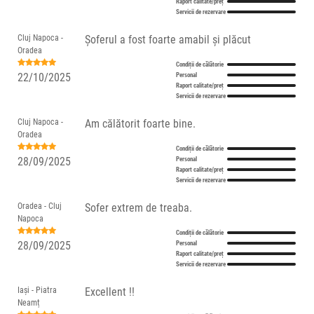
Raport calitate/preț
Servicii de rezervare
Cluj Napoca -
Șoferul a fost foarte amabil și plăcut
Oradea
Condiții de călătorie
22/10/2025
Personal
Raport calitate/preț
Servicii de rezervare
Cluj Napoca -
Am călătorit foarte bine.
Oradea
Condiții de călătorie
28/09/2025
Personal
Raport calitate/preț
Servicii de rezervare
Oradea - Cluj
Sofer extrem de treaba.
Napoca
Condiții de călătorie
28/09/2025
Personal
Raport calitate/preț
Servicii de rezervare
Iași - Piatra
Excellent !!
Neamț