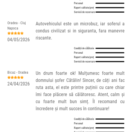
Personal
Raport calitate/preț
Servicii de rezervare
Oradea - Cluj
Autovehiculul este un microbuz, iar soferul a
Napoca
condus civilizat si in siguranta, fara manevre
riscante.
04/05/2026
Condiții de călătorie
Personal
Raport calitate/preț
Servicii de rezervare
Bicaz - Oradea
Un drum foarte ok! Mulțumesc foarte mult
domnului șofer Cătălin! Sincer, de câți ani fac
24/04/2026
ruta asta, el este printre puținii cu care chiar
îmi face plăcere să călătoresc. Atent, calm și
cu foarte mult bun simț. Îl recomand cu
încredere și mult succes în continuare!
Condiții de călătorie
Personal
Raport calitate/preț