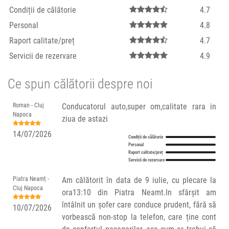
Condiții de călătorie
4.7
Personal
4.8
Raport calitate/preț
4.7
Servicii de rezervare
4.9
Ce spun călătorii despre noi
Roman - Cluj
Conducatorul auto,super om,calitate rara in
Napoca
ziua de astazi
14/07/2026
Condiții de călătorie
Personal
Raport calitate/preț
Servicii de rezervare
Piatra Neamț -
Am călătorit în data de 9 iulie, cu plecare la
Cluj Napoca
ora13:10 din Piatra Neamt.In sfârșit am
întâlnit un șofer care conduce prudent, fără să
10/07/2026
vorbească non-stop la telefon, care ține cont