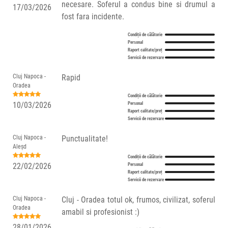
necesare. Soferul a condus bine si drumul a
17/03/2026
fost fara incidente.
Condiții de călătorie
Personal
Raport calitate/preț
Servicii de rezervare
Cluj Napoca -
Rapid
Oradea
Condiții de călătorie
10/03/2026
Personal
Raport calitate/preț
Servicii de rezervare
Cluj Napoca -
Punctualitate!
Aleșd
Condiții de călătorie
22/02/2026
Personal
Raport calitate/preț
Servicii de rezervare
Cluj Napoca -
Cluj - Oradea totul ok, frumos, civilizat, soferul
Oradea
amabil si profesionist :)
28/01/2026