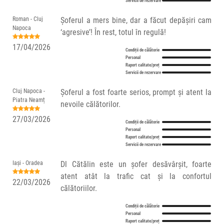
Servicii de rezervare
Roman - Cluj
Șoferul a mers bine, dar a făcut depășiri cam
Napoca
‘agresive’! În rest, totul în regulă!
17/04/2026
Condiții de călătorie
Personal
Raport calitate/preț
Servicii de rezervare
Cluj Napoca -
Șoferul a fost foarte serios, prompt și atent la
Piatra Neamț
nevoile călătorilor.
27/03/2026
Condiții de călătorie
Personal
Raport calitate/preț
Servicii de rezervare
Iași - Oradea
Dl Cătălin este un șofer desăvârșit, foarte
atent atât la trafic cat și la confortul
22/03/2026
călătoriilor.
Condiții de călătorie
Personal
Raport calitate/preț