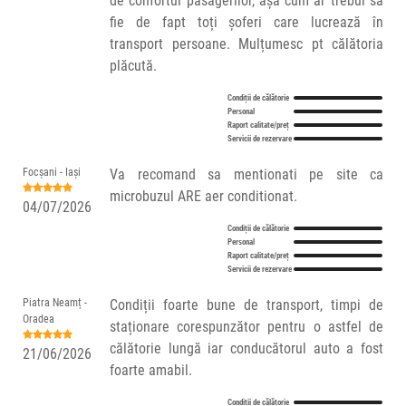
de confortul pasagerilor, așa cum ar trebui să
fie de fapt toți șoferi care lucrează în
transport persoane. Mulțumesc pt călătoria
plăcută.
Condiții de călătorie
Personal
Raport calitate/preț
Servicii de rezervare
Focșani - Iași
Va recomand sa mentionati pe site ca
microbuzul ARE aer conditionat.
04/07/2026
Condiții de călătorie
Personal
Raport calitate/preț
Servicii de rezervare
Piatra Neamț -
Condiții foarte bune de transport, timpi de
Oradea
staționare corespunzător pentru o astfel de
călătorie lungă iar conducătorul auto a fost
21/06/2026
foarte amabil.
Condiții de călătorie