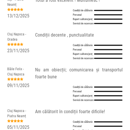
Totul a fost excelent ! Multumesc !
Neamț
Condiții de călătorie
13/12/2025
Personal
Raport calitate/preț
Servicii de rezervare
Cluj Napoca -
Condiții decente , punctualitate
Oradea
Condiții de călătorie
23/11/2025
Personal
Raport calitate/preț
Servicii de rezervare
Băile Felix -
Nu am obiecții; comunicarea și transportul
Cluj Napoca
foarte bune
09/11/2025
Condiții de călătorie
Personal
Raport calitate/preț
Servicii de rezervare
Cluj Napoca -
Am călătorit în condiții foarte dificile!
Piatra Neamț
Condiții de călătorie
05/11/2025
Personal