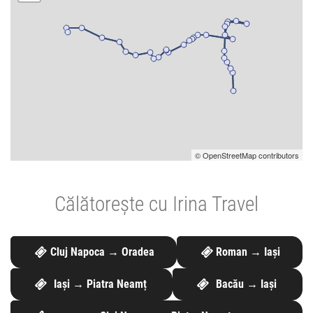
© OpenStreetMap contributors
Călătorește cu Irina Travel
Cluj Napoca → Oradea
Roman → Iași
Iași → Piatra Neamț
Bacău → Iași