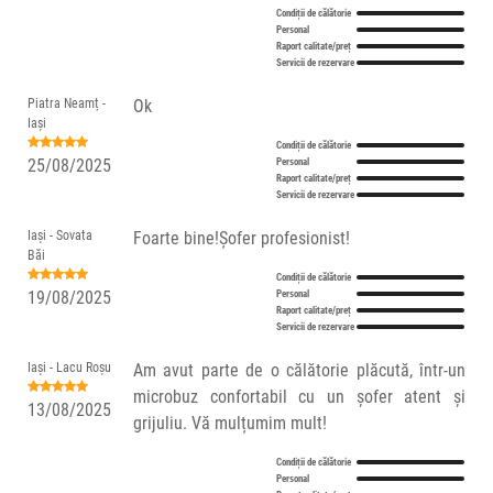
Condiții de călătorie
Personal
Raport calitate/preț
Servicii de rezervare
Piatra Neamț -
Ok
Iași
Condiții de călătorie
25/08/2025
Personal
Raport calitate/preț
Servicii de rezervare
Iași - Sovata
Foarte bine!Șofer profesionist!
Băi
Condiții de călătorie
19/08/2025
Personal
Raport calitate/preț
Servicii de rezervare
Iași - Lacu Roșu
Am avut parte de o călătorie plăcută, într-un
microbuz confortabil cu un şofer atent şi
13/08/2025
grijuliu. Vă mulțumim mult!
Condiții de călătorie
Personal