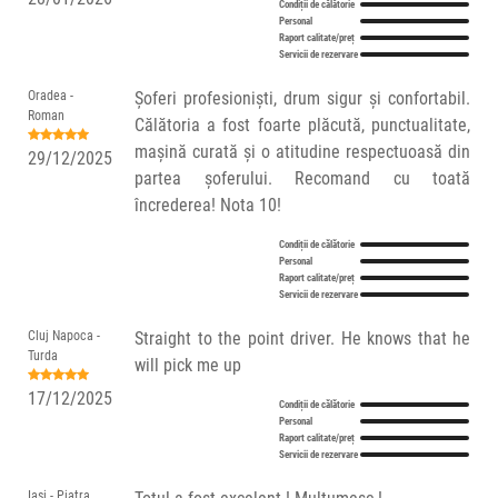
Condiții de călătorie
Personal
Raport calitate/preț
Servicii de rezervare
Oradea -
Șoferi profesioniști, drum sigur și confortabil.
Roman
Călătoria a fost foarte plăcută, punctualitate,
mașină curată și o atitudine respectuoasă din
29/12/2025
partea șoferului. Recomand cu toată
încrederea! Nota 10!
Condiții de călătorie
Personal
Raport calitate/preț
Servicii de rezervare
Cluj Napoca -
Straight to the point driver. He knows that he
Turda
will pick me up
17/12/2025
Condiții de călătorie
Personal
Raport calitate/preț
Servicii de rezervare
Iași - Piatra